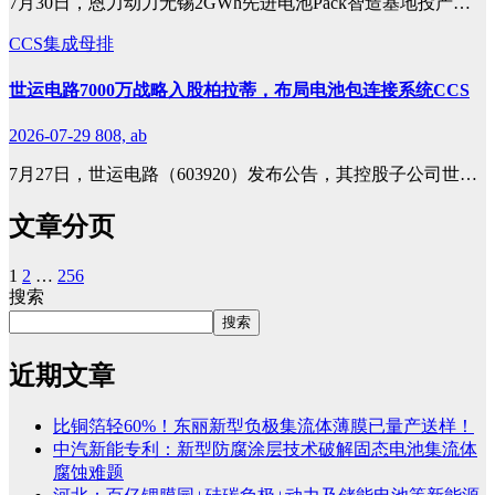
7月30日，恩力动力无锡2GWh先进电池Pack智造基地投产…
CCS集成母排
世运电路7000万战略入股柏拉蒂，布局电池包连接系统CCS
2026-07-29
808, ab
7月27日，世运电路（603920）发布公告，其控股子公司世…
文章分页
1
2
…
256
搜索
搜索
近期文章
比铜箔轻60%！东丽新型负极集流体薄膜已量产送样！
中汽新能专利：新型防腐涂层技术破解固态电池集流体
腐蚀难题