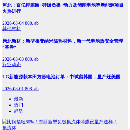
河北：百亿锂膜园+硅碳负极+动力及储能电池等新能源项目
火热进行
2026-08-04
808, ab
其他材料
康北新材：新型相变纳米隔热材料，新一代电池热安全管理
“答卷“
2026-08-03
808, ab
行业动态
LG新能源获本田方形电池订单：中试留韩国，量产迁美国
2026-08-01
808, ab
最新
热门
趋势
集流体