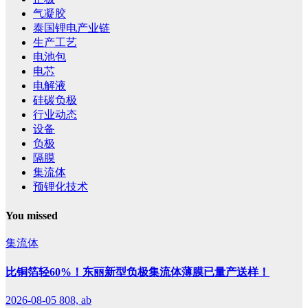
气凝胶
泰国锂电产业链
生产工艺
电池包
电芯
电解液
硅碳负极
行业动态
设备
负极
隔膜
集流体
预锂化技术
You missed
集流体
比铜箔轻60%！东丽新型负极集流体薄膜已量产送样！
2026-08-05
808, ab