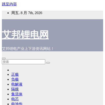
跳至内容
周五. 8 月 7th, 2026
艾邦锂电网
艾邦锂电产业上下游资讯网站！
正极
负极
电解液
隔膜
集流体
电芯
电池包