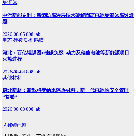
集流体
中汽新能专利：新型防腐涂层技术破解固态电池集流体腐蚀难
题
2026-08-05
808, ab
电芯
硅碳负极
隔膜
河北：百亿锂膜园+硅碳负极+动力及储能电池等新能源项目
火热进行
2026-08-04
808, ab
其他材料
康北新材：新型相变纳米隔热材料，新一代电池热安全管理
“答卷“
2026-08-03
808, ab
艾邦锂电网