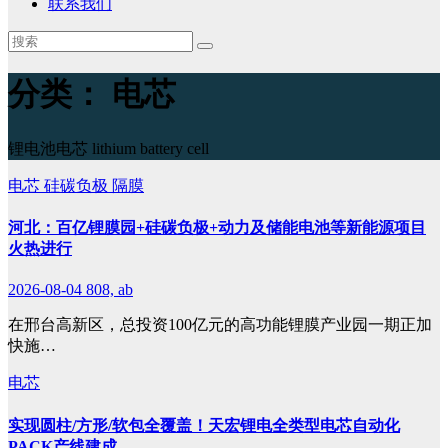
联系我们
分类：
电芯
锂电池电芯 lithium battery cell
电芯
硅碳负极
隔膜
河北：百亿锂膜园+硅碳负极+动力及储能电池等新能源项目
火热进行
2026-08-04
808, ab
在邢台高新区，总投资100亿元的高功能锂膜产业园一期正加
快施…
电芯
实现圆柱/方形/软包全覆盖！天宏锂电全类型电芯自动化
PACK产线建成