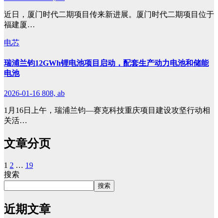
近日，厦门时代二期项目传来新进展。厦门时代二期项目位于
福建厦…
电芯
瑞浦兰钧12GWh锂电池项目启动，配套生产动力电池和储能
电池
2026-01-16
808, ab
1月16日上午，瑞浦兰钧—赛克科技重庆项目建设攻坚行动相
关活…
文章分页
1
2
…
19
搜索
搜索
近期文章