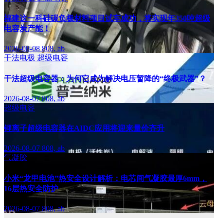
福建这一科硅碳负极材料项目试车成功，将实现年350吨超级
电容炭产能！
2026-08-08
808, ab
干法电极
超级电容
干法超级电容器：为何它成为解决电压暂降的“终极武器”？
2026-08-07
808, ab
超级电容
锂离子超级电容器在AIDC应用将迎来量价齐升
2026-08-07
808, ab
气凝胶
小米“龙甲电池”热安全设计解析：电芯间气凝胶最厚6mm，
16层热安全防护
2026-08-07
808, ab