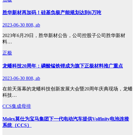
胜华新材再加码！硅基负极产能规划达到6万吨
2023-06-30
808, ab
2023年6月29日，胜华新材公告，公司控股子公司胜华新材
料…
正极
龙蟠科技20周年：磷酸锰铁锂成为旗下正极材料推广重点
2023-06-30
808, ab
在前天落幕的龙蟠科技创新发展大会暨20周年庆典现场，龙蟠
科技…
CCS集成母排
Molex莫仕为宝马集团下一代电动汽车提供Volfinity电池连接
系统（CCS）