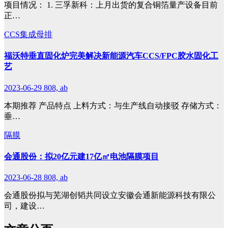
项目情况： 1. 三孚新科：上月出货的复合铜箔量产设备目前
正…
CCS集成母排
福沃特垂直固化炉完美解决新能源汽车CCS/FPC胶水固化工
艺
2023-06-29
808, ab
本期推荐 产品特点 上料方式：与生产线自动接驳 存储方式：
垂…
隔膜
会通股份：拟20亿元建17亿㎡电池隔膜项目
2023-06-28
808, ab
会通股份拟与芜湖创韬共同设立安徽会通新能源科技有限公
司，建设…