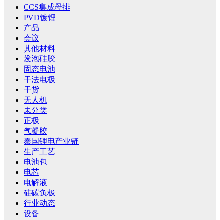
CCS集成母排
PVD镀锂
产品
会议
其他材料
发泡硅胶
固态电池
干法电极
干货
无人机
未分类
正极
气凝胶
泰国锂电产业链
生产工艺
电池包
电芯
电解液
硅碳负极
行业动态
设备