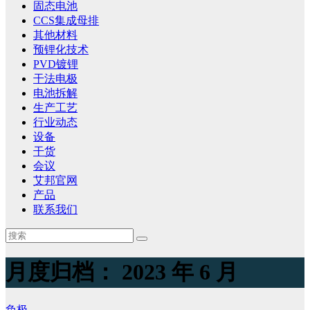
固态电池
CCS集成母排
其他材料
预锂化技术
PVD镀锂
干法电极
电池拆解
生产工艺
行业动态
设备
干货
会议
艾邦官网
产品
联系我们
月度归档：
2023 年 6 月
负极