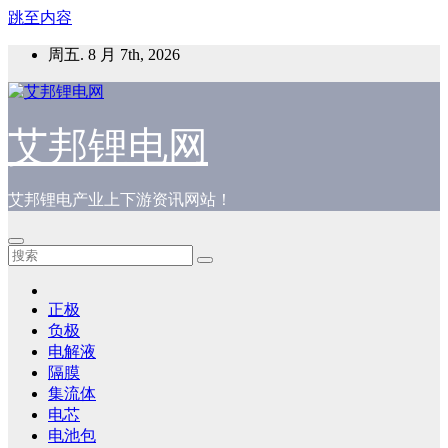
跳至内容
周五. 8 月 7th, 2026
艾邦锂电网
艾邦锂电产业上下游资讯网站！
正极
负极
电解液
隔膜
集流体
电芯
电池包