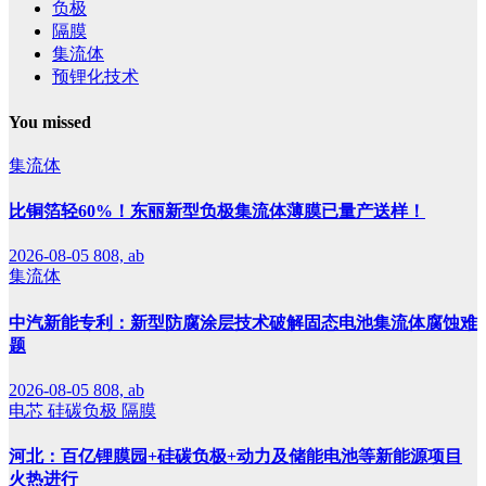
负极
隔膜
集流体
预锂化技术
You missed
集流体
比铜箔轻60%！东丽新型负极集流体薄膜已量产送样！
2026-08-05
808, ab
集流体
中汽新能专利：新型防腐涂层技术破解固态电池集流体腐蚀难
题
2026-08-05
808, ab
电芯
硅碳负极
隔膜
河北：百亿锂膜园+硅碳负极+动力及储能电池等新能源项目
火热进行