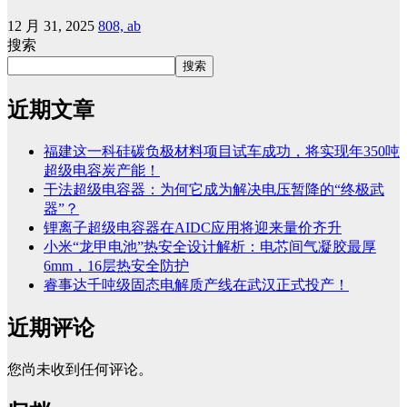
12 月 31, 2025
808, ab
搜索
搜索
近期文章
福建这一科硅碳负极材料项目试车成功，将实现年350吨
超级电容炭产能！
干法超级电容器：为何它成为解决电压暂降的“终极武
器”？
锂离子超级电容器在AIDC应用将迎来量价齐升
小米“龙甲电池”热安全设计解析：电芯间气凝胶最厚
6mm，16层热安全防护
睿事达千吨级固态电解质产线在武汉正式投产！
近期评论
您尚未收到任何评论。