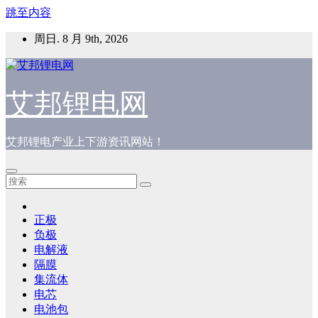
跳至内容
周日. 8 月 9th, 2026
艾邦锂电网
艾邦锂电产业上下游资讯网站！
正极
负极
电解液
隔膜
集流体
电芯
电池包