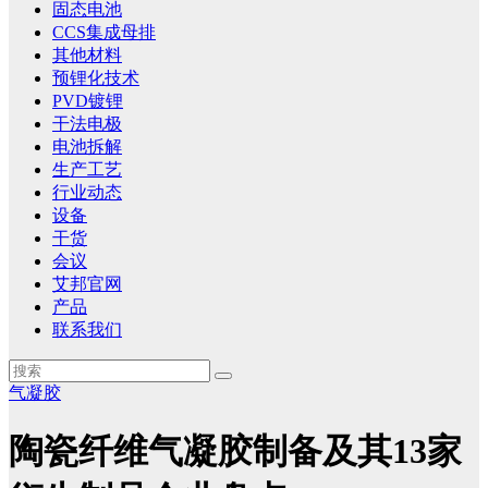
固态电池
CCS集成母排
其他材料
预锂化技术
PVD镀锂
干法电极
电池拆解
生产工艺
行业动态
设备
干货
会议
艾邦官网
产品
联系我们
气凝胶
陶瓷纤维气凝胶制备及其13家