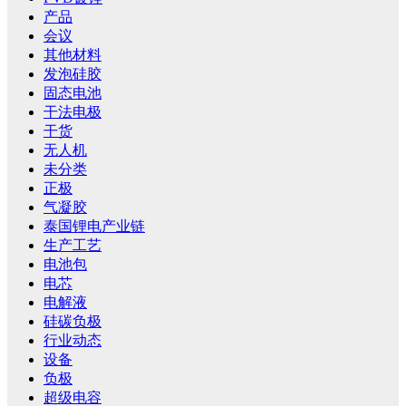
产品
会议
其他材料
发泡硅胶
固态电池
干法电极
干货
无人机
未分类
正极
气凝胶
泰国锂电产业链
生产工艺
电池包
电芯
电解液
硅碳负极
行业动态
设备
负极
超级电容