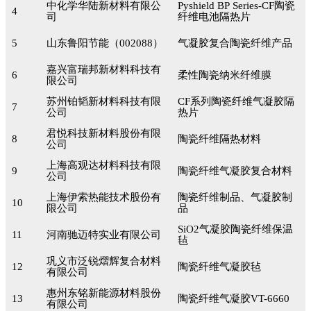
中化学华陆新材料有限公
Pyshield BP Series-CF陶瓷
4
司
纤维电池隔热片
5
山东鲁阳节能（002088）
气凝胶复合陶瓷纤维产品
嘉兴富瑞邦新材料科技有
6
柔性陶瓷纳米纤维膜
限公司
苏州铂韬新材料科技有限
CF系列陶瓷纤维气凝胶隔
7
公司
热片
君悦科技新材料股份有限
8
陶瓷纤维隔热材料
公司
上海高观达材料科技有限
9
陶瓷纤维气凝胶复合材料
公司
上海伊索热能技术股份有
陶瓷纤维制品、气凝胶制
10
限公司
品
SiO2气凝胶陶瓷纤维保温
11
河南驰迈特实业有限公司
毡
巩义市泛锐熠辉复合材料
12
陶瓷纤维气凝胶毡
有限公司
惠州东铭新能源材料股份
13
陶瓷纤维气凝胶VT-6660
有限公司