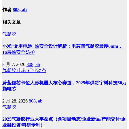
作者
808, ab
相关文章
气凝胶
小米“龙甲电池”热安全设计解析：电芯间气凝胶最厚6mm，
16层热安全防护
8 月 7, 2026
808, ab
气凝胶
电芯
行业动态
蔚蓝锂芯卡位人形机器人核心赛道，2025年供货宇树科技60万
颗电芯
2 月 28, 2026
808, ab
气凝胶
2025气凝胶行业大事盘点（含项目动态/企业新品/产能交付/企
业融投资/科研专利）