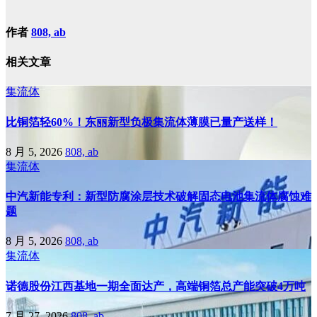
作者
808, ab
相关文章
集流体
比铜箔轻60%！东丽新型负极集流体薄膜已量产送样！
8 月 5, 2026
808, ab
集流体
中汽新能专利：新型防腐涂层技术破解固态电池集流体腐蚀难
题
8 月 5, 2026
808, ab
集流体
诺德股份江西基地一期全面达产，高端铜箔总产能突破4万吨
7 月 27, 2026
808, ab