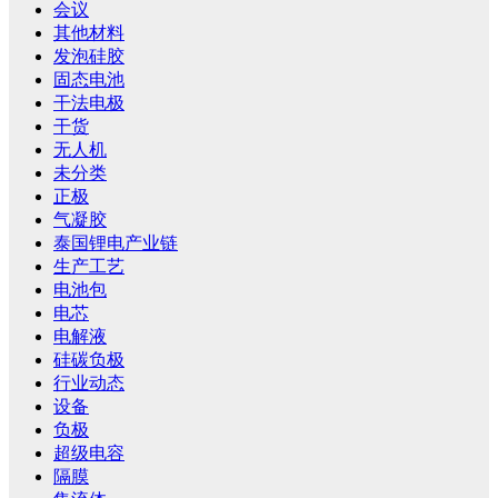
会议
其他材料
发泡硅胶
固态电池
干法电极
干货
无人机
未分类
正极
气凝胶
泰国锂电产业链
生产工艺
电池包
电芯
电解液
硅碳负极
行业动态
设备
负极
超级电容
隔膜