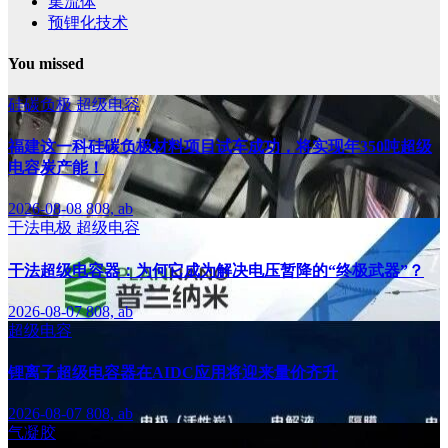
集流体
预锂化技术
You missed
硅碳负极
超级电容
福建这一科硅碳负极材料项目试车成功，将实现年350吨超级
电容炭产能！
2026-08-08
808, ab
干法电极
超级电容
干法超级电容器：为何它成为解决电压暂降的“终极武器”？
2026-08-07
808, ab
超级电容
锂离子超级电容器在AIDC应用将迎来量价齐升
2026-08-07
808, ab
气凝胶