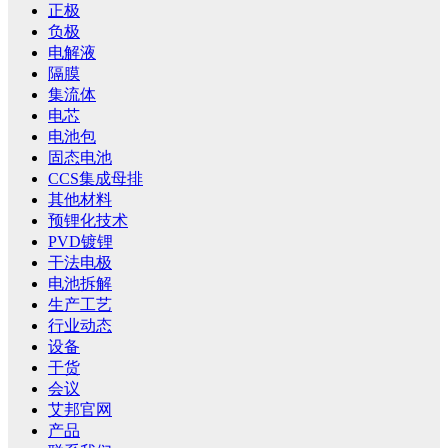
正极
负极
电解液
隔膜
集流体
电芯
电池包
固态电池
CCS集成母排
其他材料
预锂化技术
PVD镀锂
干法电极
电池拆解
生产工艺
行业动态
设备
干货
会议
艾邦官网
产品