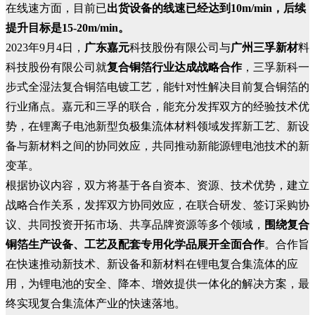
在线速方面，目前已
出货设备的线速已经达到10m/min，后续
提升目标是15-20m/min。
2023年9月4日，
广东嘉元
科技股份有限公司与
广州三孚新材
料
科技股份有限公司就
复合铜箔行业达成战略合作
，三孚新科一
步式全湿法复合铜箔电镀工艺，能针对性解决目前复合铜箔的
行业痛点。嘉元和三孚的联合，能充分发挥双方的经验技术优
势，在锂离子电池新型负极集流体材料领域发挥新工艺、新设
备与新材料之间的协同效应，共同推动新能源锂电池技术的新
变革。
根据协议内容，双方将基于各自资本、资源、技术优势，建立
战略合作关系，发挥双方协同效应，在联合研发、签订采购协
议、共同投资开拓市场、共享品牌资源等多个领域，
围绕复合
铜箔生产设备、工艺及配套专用化学品展开全面合作
。合作旨
在快速推动新技术、新设备和新材料在锂电复合集流体的应
用，为锂电池的安全、降本、增效提供一体化的解决方案，最
终实现复合集流体产业的快速落地。