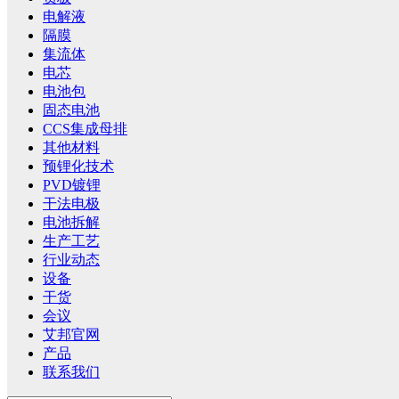
电解液
隔膜
集流体
电芯
电池包
固态电池
CCS集成母排
其他材料
预锂化技术
PVD镀锂
干法电极
电池拆解
生产工艺
行业动态
设备
干货
会议
艾邦官网
产品
联系我们