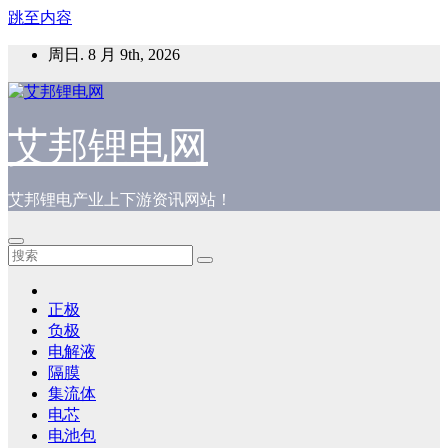
跳至内容
周日. 8 月 9th, 2026
艾邦锂电网
艾邦锂电产业上下游资讯网站！
正极
负极
电解液
隔膜
集流体
电芯
电池包