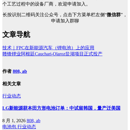
个工艺过程中的设备厂商，欢迎申请加入。
长按识别二维码关注公众号，点击下方菜单栏左侧“
微信群
”，
申请加入群聊
文章导航
技术｜FPC在新能源汽车（锂电池）上的应用
赣锋锂业阿根廷Cauchari-Olaroz盐湖项目正式投产
作者
808, ab
相关文章
行业动态
LG新能源获本田方形电池订单：中试留韩国，量产迁美国
8 月 1, 2026
808, ab
电池包
行业动态