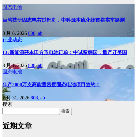
固态电池
巨湾技研固态电芯过针刺，中科源本硫化物首搭实车路测
8 月 6, 2026
808, ab
行业动态
LG新能源获本田方形电池订单：中试留韩国，量产迁美国
8 月 1, 2026
808, ab
固态电池
年产2000万支高能量密度固态电池项目签约！
7 月 31, 2026
808, ab
搜索
搜索
近期文章