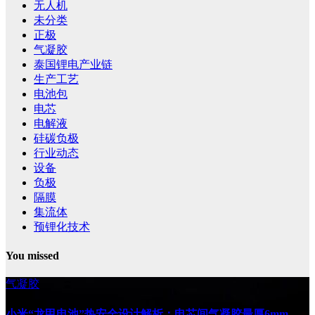
无人机
未分类
正极
气凝胶
泰国锂电产业链
生产工艺
电池包
电芯
电解液
硅碳负极
行业动态
设备
负极
隔膜
集流体
预锂化技术
You missed
气凝胶
小米“龙甲电池”热安全设计解析：电芯间气凝胶最厚6mm，