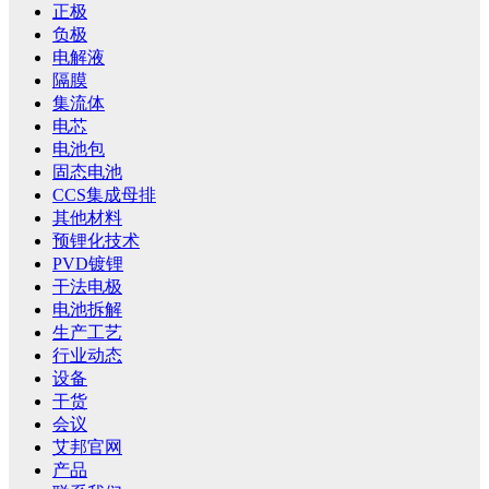
正极
负极
电解液
隔膜
集流体
电芯
电池包
固态电池
CCS集成母排
其他材料
预锂化技术
PVD镀锂
干法电极
电池拆解
生产工艺
行业动态
设备
干货
会议
艾邦官网
产品