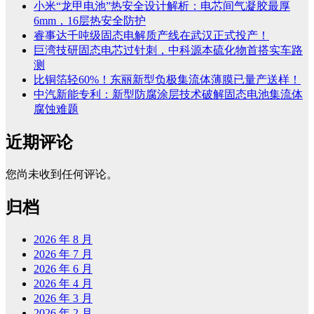
小米“龙甲电池”热安全设计解析：电芯间气凝胶最厚
6mm，16层热安全防护
睿事达千吨级固态电解质产线在武汉正式投产！
巨湾技研固态电芯过针刺，中科源本硫化物首搭实车路
测
比铜箔轻60%！东丽新型负极集流体薄膜已量产送样！
中汽新能专利：新型防腐涂层技术破解固态电池集流体
腐蚀难题
近期评论
您尚未收到任何评论。
归档
2026 年 8 月
2026 年 7 月
2026 年 6 月
2026 年 4 月
2026 年 3 月
2026 年 2 月