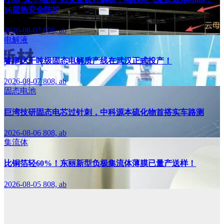
16层热安全防护
2026-08-07
808, ab
电解液
睿事达千吨级固态电解质产线在武汉正式投产！
2026-08-07
808, ab
固态电池
巨湾技研固态电芯过针刺，中科源本硫化物首搭实车路测
2026-08-06
808, ab
集流体
比铜箔轻60%！东丽新型负极集流体薄膜已量产送样！
2026-08-05
808, ab