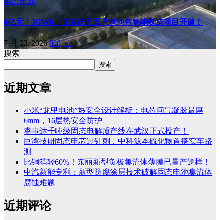
固态电池
6亿元！3GWh！甘肃庆阳固态电池包智能制造项目开建！
7 月 23, 2026
808, ab
搜索
搜索
近期文章
小米“龙甲电池”热安全设计解析：电芯间气凝胶最厚
6mm，16层热安全防护
睿事达千吨级固态电解质产线在武汉正式投产！
巨湾技研固态电芯过针刺，中科源本硫化物首搭实车路
测
比铜箔轻60%！东丽新型负极集流体薄膜已量产送样！
中汽新能专利：新型防腐涂层技术破解固态电池集流体
腐蚀难题
近期评论