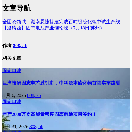
文章导航
全固态领域 湖南恩捷搭建完成百吨级硫化锂中试生产线
【邀请函】固态电池产业链论坛（7月18日|苏州）
作者
808, ab
相关文章
固态电池
巨湾技研固态电芯过针刺，中科源本硫化物首搭实车路测
8 月 6, 2026
808, ab
固态电池
年产2000万支高能量密度固态电池项目签约！
7 月 31, 2026
808, ab