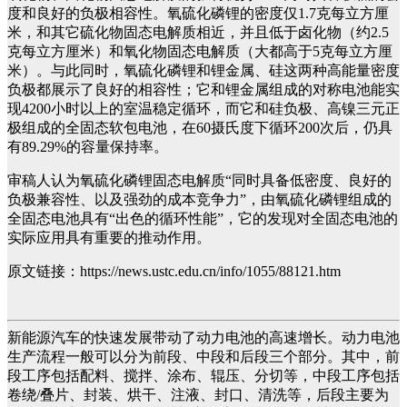
度和良好的负极相容性。氧硫化磷锂的密度仅1.7克每立方厘
米，和其它硫化物固态电解质相近，并且低于卤化物（约2.5
克每立方厘米）和氧化物固态电解质（大都高于5克每立方厘
米）。与此同时，氧硫化磷锂和锂金属、硅这两种高能量密度
负极都展示了良好的相容性；它和锂金属组成的对称电池能实
现4200小时以上的室温稳定循环，而它和硅负极、高镍三元正
极组成的全固态软包电池，在60摄氏度下循环200次后，仍具
有89.29%的容量保持率。
审稿人认为氧硫化磷锂固态电解质“同时具备低密度、良好的
负极兼容性、以及强劲的成本竞争力”，由氧硫化磷锂组成的
全固态电池具有“出色的循环性能”，它的发现对全固态电池的
实际应用具有重要的推动作用。
原文链接：https://news.ustc.edu.cn/info/1055/88121.htm
新能源汽车的快速发展带动了动力电池的高速增长。动力电池
生产流程一般可以分为前段、中段和后段三个部分。其中，前
段工序包括配料、搅拌、涂布、辊压、分切等，中段工序包括
卷绕/叠片、封装、烘干、注液、封口、清洗等，后段主要为