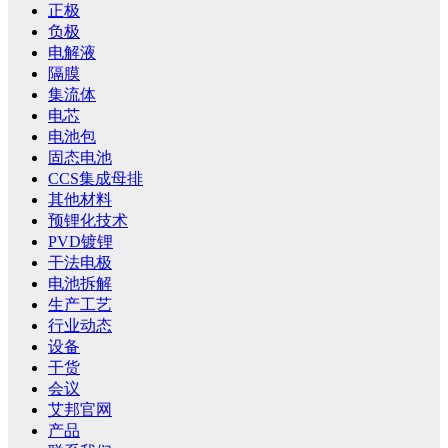
正极
负极
电解液
隔膜
集流体
电芯
电池包
固态电池
CCS集成母排
其他材料
预锂化技术
PVD镀锂
干法电极
电池拆解
生产工艺
行业动态
设备
干货
会议
艾邦官网
产品