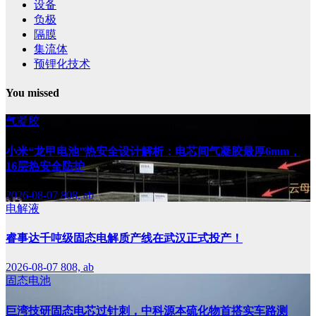
设备
负极
隔膜
集流体
预锂化技术
You missed
气凝胶
小米“龙甲电池”热安全设计解析：电芯间气凝胶最厚6mm，
16层热安全防护
2026-08-07
808, ab
电解液
睿事达千吨级固态电解质产线在武汉正式投产！
2026-08-07
808, ab
固态电池
巨湾技研固态电芯过针刺，中科源本硫化物首搭实车路测