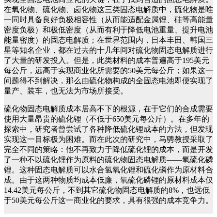
在氧化物、硫化物、卤化物这三类固态电解质中，硫化物是唯
一同时具备良好负极相容性（从而能适配金属锂、硅等高能量
密度负极）和极低密度（从而有利于降低电池重量、提升电池
能量密度）的固态电解质；在世界范围内，日本丰田、韩国三
星等知名企业，都在过去的十几年间对硫化物固态电解质进行
了大量的研发投入。但是，此类材料的成本普遍高于195美元
每公斤，远高于实现商业化所需要的50美元每公斤；如果这一
问题得不到解决，那么由硫化物构成的全固态电池即便实现了
量产、装车，也无法为市场所接受。
硫化物固态电解质成本居高不下的根源，在于它们的合成需要
使用大量昂贵的硫化锂（不低于650美元每公斤）。在多年的
探索中，研究者曾尝试了各种降低硫化锂成本的方法，但发现
实现这一目标极为困难。而在此次的研究中，马骋教授采取了
完全不同的策略：他不再致力于降低硫化锂的成本，而是开发
了一种不以硫化锂作为原料的硫化物固态电解质——氧硫化磷
锂。这种固态电解质可以水合氢氧化锂和硫化磷作为原材料合
成。由于这两种物质均成本低廉，氧硫化磷锂的原材料成本仅
14.42美元每公斤，不到其它硫化物固态电解质的8%，也远低
于50美元每公斤这一商业化的要求，具有很强的成本竞争力。