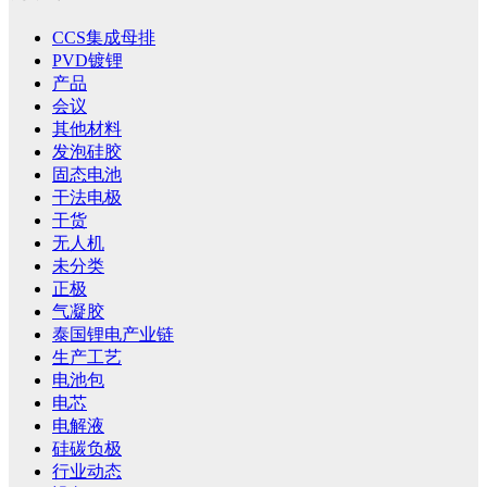
CCS集成母排
PVD镀锂
产品
会议
其他材料
发泡硅胶
固态电池
干法电极
干货
无人机
未分类
正极
气凝胶
泰国锂电产业链
生产工艺
电池包
电芯
电解液
硅碳负极
行业动态