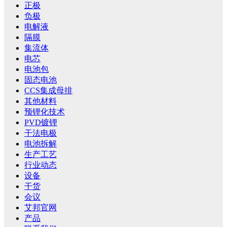
正极
负极
电解液
隔膜
集流体
电芯
电池包
固态电池
CCS集成母排
其他材料
预锂化技术
PVD镀锂
干法电极
电池拆解
生产工艺
行业动态
设备
干货
会议
艾邦官网
产品