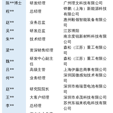
陈**博士
研发经理
广州理文科技有限公司
铧鹏（上海）新能源科技
程**
总经理
有限公司
惠州毅领智能装备有限公
赵**
业务总监
司
吴**
研发总监
江苏博阳
南京度锐新材料科技有限
朱**
技术经理
公司
森松（江苏）重工有限公
梁**
资深销售经理
司
研发中心副主
森松（江苏）重工有限公
魏**
任
司
吕**
高级主管
上海伊藤忠商事有限公司
深圳国微感知技术有限公
何**
业务经理
司
深圳市格瑞普电池有限公
赵**
研究院院长
司
王**
大客户经理
深圳市卓茂科技有限公司
苏州东福来机电科技有限
李**
总经理
公司