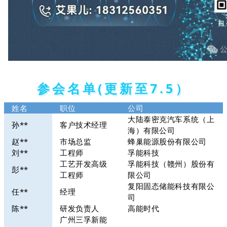
参会名单(更新至7.5）
姓名
职位
公司
大陆泰密克汽车系统（上
孙**
客户技术经理
海）有限公司
赵**
市场总监
蜂巢能源股份有限公司
刘**
工程师
孚能科技
工艺开发高级
孚能科技（赣州）股份有
彭**
工程师
限公司
复阳固态储能科技有限公
任**
经理
司
陈**
研发负责人
高能时代
广州三孚新能