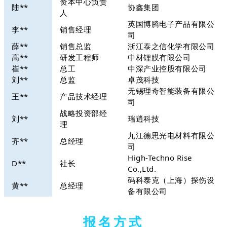
资本中心负责
陆**
协鑫集团
人
英国博腾电子产品有限公
李**
销售经理
司
薛**
销售总监
浙江泰之信化学有限公司
高**
研发工程师
中材锂膜有限公司
崔**
总工
中深产业控股有限公司
刘**
总监
卓茂科技
无锡理奇智能装备有限公
王**
产品技术经理
司
战略投资部经
刘**
瑞逍科技
理
九江德思光电材料有限公
齐**
总经理
司
High-Techno Rise
D**
社长
Co.,Ltd.
码科泰克（上海）探伤设
黄**
总经理
备有限公司
报名方式