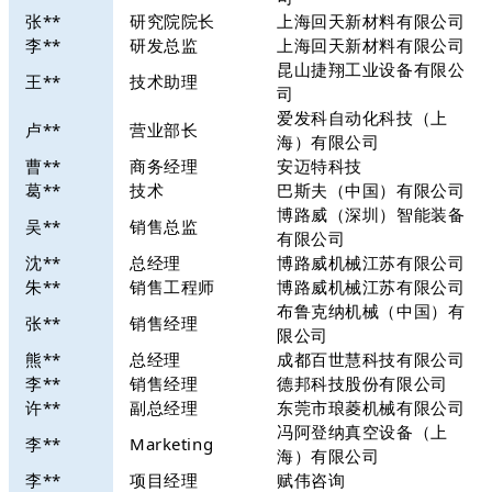
张**
研究院院长
上海回天新材料有限公司
李**
研发总监
上海回天新材料有限公司
昆山捷翔工业设备有限公
王**
技术助理
司
爱发科自动化科技（上
卢**
营业部长
海）有限公司
曹**
商务经理
安迈特科技
葛**
技术
巴斯夫（中国）有限公司
博路威（深圳）智能装备
吴**
销售总监
有限公司
沈**
总经理
博路威机械江苏有限公司
朱**
销售工程师
博路威机械江苏有限公司
布鲁克纳机械（中国）有
张**
销售经理
限公司
熊**
总经理
成都百世慧科技有限公司
李**
销售经理
德邦科技股份有限公司
许**
副总经理
东莞市琅菱机械有限公司
冯阿登纳真空设备（上
李**
Marketing
海）有限公司
李**
项目经理
赋伟咨询