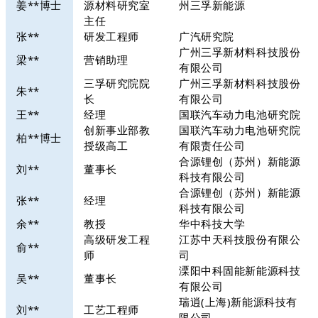
姜**博士
源材料研究室
州三孚新能源
主任
张**
研发工程师
广汽研究院
广州三孚新材料科技股份
梁**
营销助理
有限公司
三孚研究院院
广州三孚新材料科技股份
朱**
长
有限公司
王**
经理
国联汽车动力电池研究院
创新事业部教
国联汽车动力电池研究院
柏**博士
授级高工
有限责任公司
合源锂创（苏州）新能源
刘**
董事长
科技有限公司
合源锂创（苏州）新能源
张**
经理
科技有限公司
余**
教授
华中科技大学
高级研发工程
江苏中天科技股份有限公
俞**
师
司
溧阳中科固能新能源科技
吴**
董事长
有限公司
瑞逍(上海)新能源科技有
刘**
工艺工程师
限公司