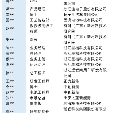
蒋**
CEO
限公司
谭**
产品经理
欣旺达电子股份有限公司
雷**
博士
扬子江汽车集团公司
梁**
工艺智造部
因湃电池科技有限公司
教授级高级工
有研（广东）新材料技术
赵**
程师
研究院
有研（广东）新材料技术
梁**
部长
研究院
陈**
业务经理
浙江星楷科技有限公司
黄**
总经理
浙江星楷科技有限公司
侯**
业务主管
浙江星楷科技有限公司
李**
运营助理
浙江星楷科技有限公司
浙江远程商用车研发有限
徐**
总工程师
公司
王**
研发工程师
正力新能
仝**
博士
中创新航
赵**
电池工程师
中创新航
张**
市场总监
重庆太蓝新能源
邢**
董事长
珠海栩辰科技有限公司
琥崧科技集团股份有限公
龚**
研究院院长