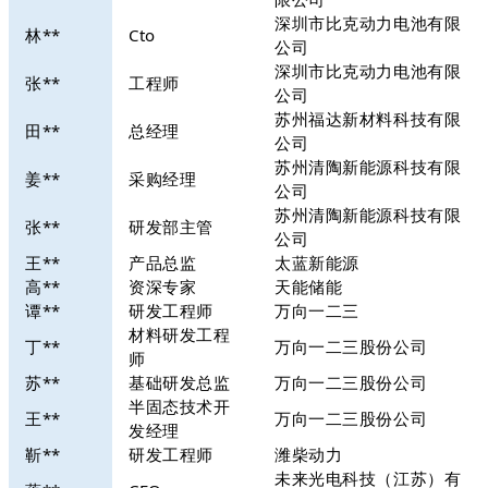
深圳市比克动力电池有限
林**
Cto
公司
深圳市比克动力电池有限
张**
工程师
公司
苏州福达新材料科技有限
田**
总经理
公司
苏州清陶新能源科技有限
姜**
采购经理
公司
苏州清陶新能源科技有限
张**
研发部主管
公司
王**
产品总监
太蓝新能源
高**
资深专家
天能储能
谭**
研发工程师
万向一二三
材料研发工程
丁**
万向一二三股份公司
师
苏**
基础研发总监
万向一二三股份公司
半固态技术开
王**
万向一二三股份公司
发经理
靳**
研发工程师
潍柴动力
未来光电科技（江苏）有