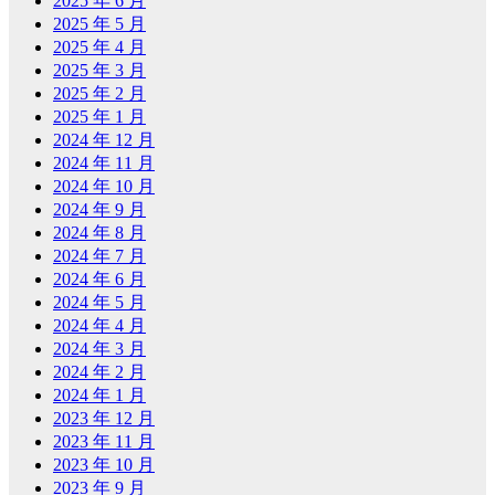
2025 年 6 月
2025 年 5 月
2025 年 4 月
2025 年 3 月
2025 年 2 月
2025 年 1 月
2024 年 12 月
2024 年 11 月
2024 年 10 月
2024 年 9 月
2024 年 8 月
2024 年 7 月
2024 年 6 月
2024 年 5 月
2024 年 4 月
2024 年 3 月
2024 年 2 月
2024 年 1 月
2023 年 12 月
2023 年 11 月
2023 年 10 月
2023 年 9 月