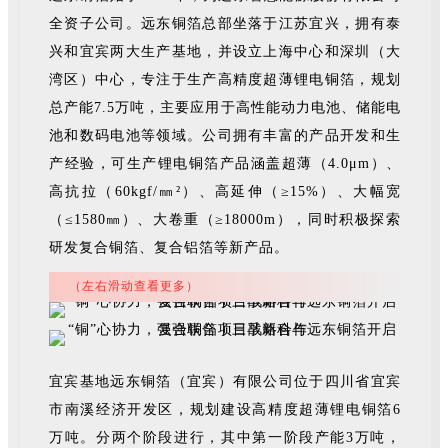
全资子公司。远东铜箔总部坐落于江苏宜兴，拥有泰
兴和宜宾两大生产基地，并设立上海中心和深圳（大
湾区）中心，专注于生产高精度超薄锂电铜箔，规划
总产能7.5万吨，主要应用于高性能动力电池、储能电
池和数码电池等领域。公司拥有丰富的产品开发和生
产经验，可生产锂电铜箔产品涵盖超薄（4.0μm）、
高抗拉（60kgf/㎜²）、高延伸（≥15%）、大幅宽
（≤1580㎜）、大卷重（≥18000m），同时积极探索
研发复合铜箔、复合铝箔等新产品。
（左右滑动查看更多）
宜宾基地远东铜箔（宜宾）有限公司位于四川省宜宾
市南溪经济开发区，规划建设高精度超薄锂电铜箔6
万吨。分两个阶段进行，其中第一阶段产能3万吨，