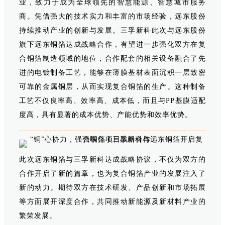
业，致力于成为全球领先的智慧能源、智慧城市服务
商。凭借强大的技术实力和丰富的市场经验，远东股份
持续推动产业的创新与发展。三孚新科此次与远东股份
旗下远东铜箔达成战略合作，有望进一步强化双方在复
合铜箔制造领域的地位，合作配套的相关设备融合了先
进的电镀制备工艺，能够在薄膜基材表面沉积一层致密
可靠的金属铜层，从而实现复合铜箔的生产。这种制备
工艺不仅良率高、效率高、成本低，而且与PP基膜适配
度高，具有显著的成本优势、产能优势和效率优势。
此次远东
铜箔
与三孚新科达成战略协议，不仅为双方的
合作开启了新的篇章，也为复合铜箔产业的发展注入了
新的动力。期待双方在技术研发、产品创新和市场拓展
等方面展开深度合作，共同推动新能源及新材料产业的
繁荣发展。