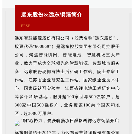
远东股份&远东铜箔简介
FESE
远东智慧能源股份有限公司（股票名称“远东股份”，
股票代码“600869”）是远东控股集团有限公司控股子
公司，聚焦智能缆网、智能电池、智慧机场三大产
业，致力于成为全球领先的智慧能源、智慧城市服务
商。远东股份现拥有博士后科研工作站、院士专家工
作站、江苏省企业研究生工作站、国家级企业技术中
心、国家级认可实验室、江西省锂电池工程研究中心
等多个科研基地，服务超100家世界500强客户，超
300家中国500强客户，业务覆盖100余个国家和地
区，超3000万用户。
远东铜箔始于2017年，为远东智慧能源股份有限公司