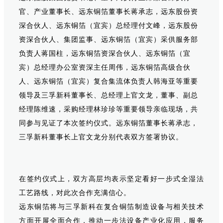
官、产业董事长、远东铜箔董事长蒋承志，远东股份资
深合伙人、远东铜箔（宜宾）总经理付文峰，远东股份
资深合伙人、集团监事、远东铜箔（宜宾）采供服务部
负责人蒋国柱，远东铜箔资深合伙人、远东铜箔（宜
宾）总经理办公室资深主任周伟，远东铜箔高级合伙
人、远东铜箔（宜宾）复合集流体负责人韩海亚等重要
领导及三孚新科董事长、总经理上官文龙，董事、副总
经理陈维速，采购经理林珍珍等重要领导亲临现场，共
同参与见证了本次签约仪式。远东铜箔董事长蒋承志，
三孚新科董事长上官文龙分别代表双方签署协议。
在签约仪式上，双方高层均表示坚定看好一步式全湿法
工艺路线，对此次合作充满信心。
远东铜箔将与三孚新科在复合铜箔制造设备与相关技术
方面开展全面合作，推动一步法设备产业化应用，服务