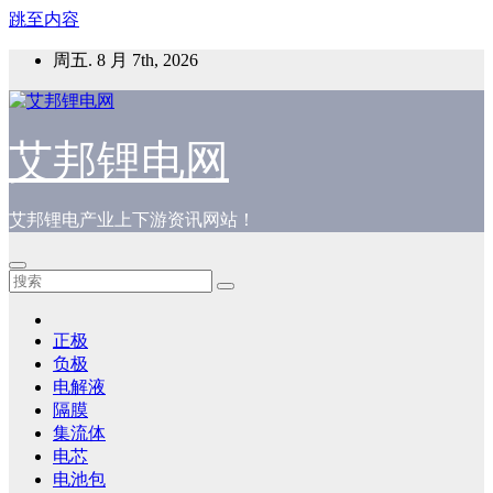
跳至内容
周五. 8 月 7th, 2026
艾邦锂电网
艾邦锂电产业上下游资讯网站！
正极
负极
电解液
隔膜
集流体
电芯
电池包