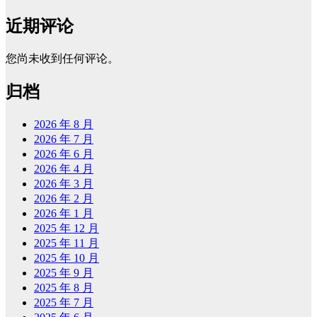
近期评论
您尚未收到任何评论。
归档
2026 年 8 月
2026 年 7 月
2026 年 6 月
2026 年 4 月
2026 年 3 月
2026 年 2 月
2026 年 1 月
2025 年 12 月
2025 年 11 月
2025 年 10 月
2025 年 9 月
2025 年 8 月
2025 年 7 月