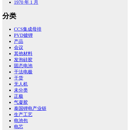
1970 年 1 月
分类
CCS集成母排
PVD镀锂
产品
会议
其他材料
发泡硅胶
固态电池
干法电极
干货
无人机
未分类
正极
气凝胶
泰国锂电产业链
生产工艺
电池包
电芯