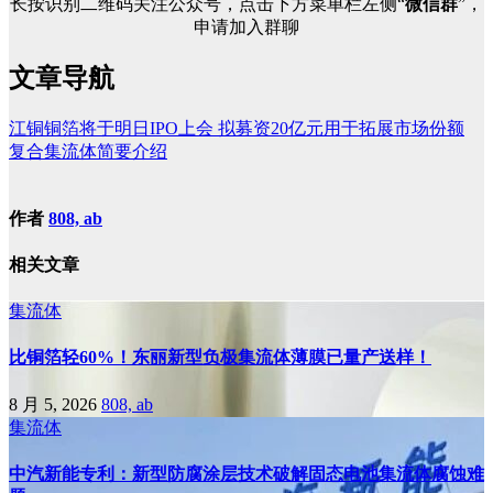
长按识别二维码关注公众号，点击下方菜单栏左侧“
微信群
”，
申请加入群聊
文章导航
江铜铜箔将于明日IPO上会 拟募资20亿元用于拓展市场份额
复合集流体简要介绍
作者
808, ab
相关文章
集流体
比铜箔轻60%！东丽新型负极集流体薄膜已量产送样！
8 月 5, 2026
808, ab
集流体
中汽新能专利：新型防腐涂层技术破解固态电池集流体腐蚀难