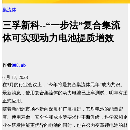
集流体
三孚新科--“一步法”复合集流
体可实现动力电池提质增效
作者
808, ab
6 月 17, 2023
在3月的行业会议上，“今年将是复合集流体元年”成为共识。
最新消息，使用复合集流体的动力电池已上车测试，明年有望
正式应用。
随着新能源市场不断向深度和广度推进，其对电池的能量密
度、使用寿命、安全性和成本等要求也不断升级，科学家和企
业在研发性能更优异的电池的同时，也在努力变革锂电池的材