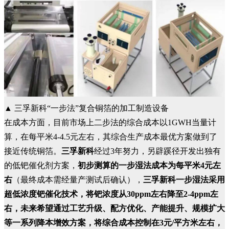
▲ 三孚新科“一步法”复合铜箔的加工制造设备
在成本方面，目前市场上二步法的综合成本以1GWH当量计
算，在每平米4-4.5元左右，其综合生产成本最优方案做到了
接近传统铜箔。
三孚新科
经过3年努力，另辟蹊径开发出独有
的低钯催化剂方案，
初步测算的一步湿法成本为每平米4元左
右
（最终成本需经量产测试后确认），
三孚新科一步湿法采用
超低浓度钯催化技术，将钯浓度从30ppm左右降至2-4ppm左
右，未来希望通过工艺升级、配方优化、产能提升、规模扩大
等一系列降本增效方案，将综合成本控制在3元/平方米左右，