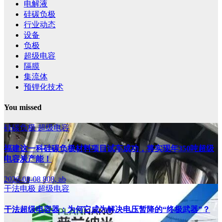
电解液
硅碳负极
行业动态
设备
负极
超级电容
隔膜
集流体
预锂化技术
You missed
硅碳负极
超级电容
福建这一科硅碳负极材料项目试车成功，将实现年350吨超级
电容炭产能！
2026-08-08
808, ab
干法电极
超级电容
干法超级电容器：为何它成为解决电压暂降的“终极武器”？