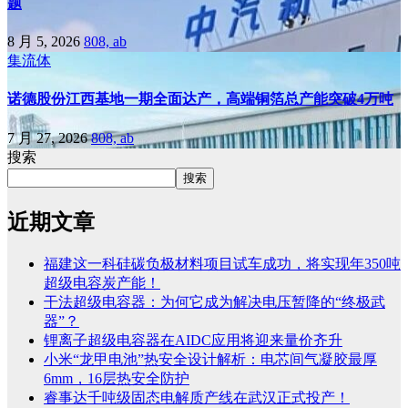
题
8 月 5, 2026
808, ab
集流体
诺德股份江西基地一期全面达产，高端铜箔总产能突破4万吨
7 月 27, 2026
808, ab
搜索
搜索
近期文章
福建这一科硅碳负极材料项目试车成功，将实现年350吨
超级电容炭产能！
干法超级电容器：为何它成为解决电压暂降的“终极武
器”？
锂离子超级电容器在AIDC应用将迎来量价齐升
小米“龙甲电池”热安全设计解析：电芯间气凝胶最厚
6mm，16层热安全防护
睿事达千吨级固态电解质产线在武汉正式投产！