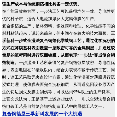
该生产成本与传统铜箔相比具备一定优势。
在产能及效率方面，一步法工艺可以获得均匀一致、导电性更
优的种子层，适合大电流加厚及大宽幅薄膜的生产。
复合铜箔的生产，是将塑料、铜这两种物理、化学性能不同的
材料粘结起来，说起来简单，但中间存在较大的技术瓶颈。
三
孚新科一步式全湿法复合铜箔化学镀铜工艺，通过化学沉积的
方式在薄膜基材表面覆盖一层致密可靠的金属铜层，并通过较
简易的流程同时进行双面镀膜，从而实现“一步法”完成复合铜
箔制造
。一步湿法工艺所获得的复合铜箔镀层致密、导电性优
异，表面电阻在23毫欧以内，结合力表现不输于传统工艺。同
时，该工艺采取无夹点设计方案，通过化学溶液对薄膜进行沉
浸式处理，使薄膜表面完全沉积铜层，从而避免因设备原因产
生的切边损失及膜面刮伤等，可以达到95%以上的生产良率。
上官文龙认为，正是基于上述这些优势，一步式全湿法复合铜
箔电镀工艺是目前复合铜箔制造工艺中的最优工艺之一。
复合铜箔是三孚新科发展的一个大机遇