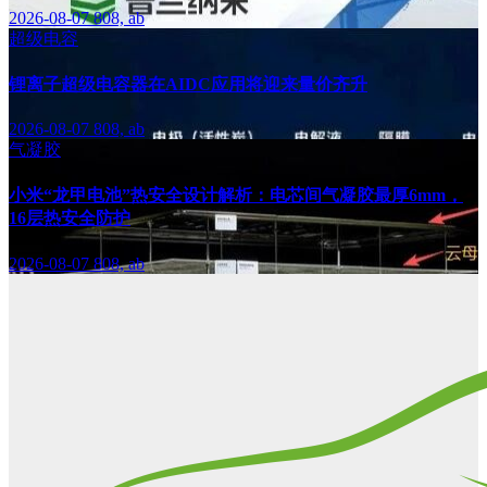
2026-08-07
808, ab
超级电容
锂离子超级电容器在AIDC应用将迎来量价齐升
2026-08-07
808, ab
气凝胶
小米“龙甲电池”热安全设计解析：电芯间气凝胶最厚6mm，
16层热安全防护
2026-08-07
808, ab