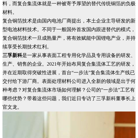
料，而复合集流体就是一种被寄予厚望的替代传统铜箔的负极
材料。
复合铜箔技术是由国内电池厂商提出，本土企业主导研发的新
型电池材料技术。不同于一般国外首发国内跟进替代的模式，
复合铜箔技术一旦成熟量产，将有效赋能中国锂电产业，并持
续享受长期技术红利。
三孚新科
是一家从事表面工程专用化学品及专用设备的研发、
生产、销售的企业。2021年开始布局复合集流体工艺的研发，
并在近期取得突破性进展，首台“一步法”复合集流体生产线已
交付给下游厂商。表面处理材料公司进入全新的领域是出于何
种考虑？对复合集流体市场如何理解？公司的“一步法”工艺有
哪些优势？带着这些问题，我们近日专访了三孚新科董事长上
官文龙。