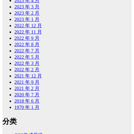
2023 年 4 月
2023 年 3 月
2023 年 2 月
2023 年 1 月
2022 年 12 月
2022 年 11 月
2022 年 9 月
2022 年 8 月
2022 年 7 月
2022 年 5 月
2022 年 3 月
2022 年 2 月
2021 年 12 月
2021 年 9 月
2021 年 2 月
2020 年 7 月
2018 年 6 月
1970 年 1 月
分类