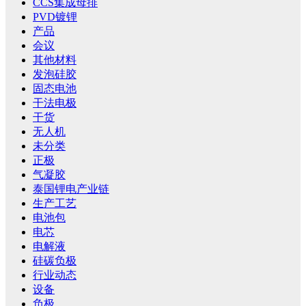
CCS集成母排
PVD镀锂
产品
会议
其他材料
发泡硅胶
固态电池
干法电极
干货
无人机
未分类
正极
气凝胶
泰国锂电产业链
生产工艺
电池包
电芯
电解液
硅碳负极
行业动态
设备
负极