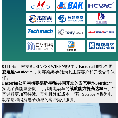
9月10日，根据BUSINESS WIRE的报道，
Factorial
推出
全固
态电池Solstice™
，梅赛德斯-奔驰为其主要客户和开发合作伙
伴。
Factorial公司与梅赛德斯-奔驰共同开发的固态电池Solstice™
实现了高能量密度，可以将电动车的
续航能力提高达80%
。生
产过程更加可持续、节能且降低成本。预计Solstice™将为电
动移动和消费电子领域的客户提供服务。