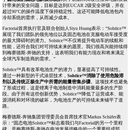
计带来的安全问题，目标是达到EUCAR 2级安全评级，并在
超过90°C的操作温度下保持稳定性。这还可能降低电池包内
冷却系统的需求，从而减少成本。
Factorial首席执行官及联合创始人Siyu Huang表示：“Solstice™
展现了我们团队的领先地位以及固态电池在克服电动车接受度
的最大障碍时的潜力。Solstice™不仅将提升电动车的续航和
性能，还符合我们对可持续未来的愿景。我们很高兴能持续得
到梅赛德斯-奔驰的支持，这表明我们有能力现在和将来满足
全球汽车制造商的需求。”
Solstice™具有改革电池生产的潜力，显著提高了可持续性。
通过一种新型的干式涂层技术，
Solstice™消除了使用危险溶
剂以及传统正极生产中所需的能量密集步骤
。这项技术也避免
了形成过程，这是锂离子电池制造中消耗能量最多的生产阶
段。由于所有这些创新优势，Solstice™降低了运营成本、能
源消耗和对环境的破坏，为电池生产的可持续未来铺平了道
路。
梅赛德斯-奔驰集团管理委员会首席技术官Markus Schäfer表
示：“固态电池Solstice™标志着我们与Factorial的另一个里程
碑，是梅赛德斯-奔驰在电池发展战略中的一个重要组成部