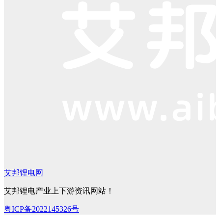
艾邦锂电网
艾邦锂电产业上下游资讯网站！
粤ICP备2022145326号