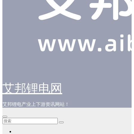
艾邦锂电网
艾邦锂电产业上下游资讯网站！