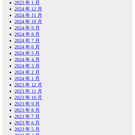
2025 年 1 月
2024 年 12 月
2024 年 11 月
2024 年 10 月
2024 年 9 月
2024 年 8 月
2024 年 7 月
2024 年 6 月
2024 年 5 月
2024 年 4 月
2024 年 3 月
2024 年 2 月
2024 年 1 月
2023 年 12 月
2023 年 11 月
2023 年 10 月
2023 年 9 月
2023 年 8 月
2023 年 7 月
2023 年 6 月
2023 年 5 月