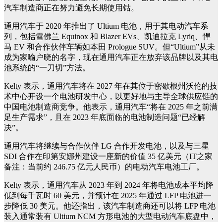
汽车制造商正在努力避免长期使用钴。
通用汽车于 2020 年推出了 Ultium 电池，用于其电动汽车系
列，包括雪佛兰 Equinox 和 Blazer EVs、凯迪拉克 Lyriq、悍
马 EV 和合作伙伴车辆如本田 Prologue SUV。但“Ultium”从未
成为家喻户晓的名字，现在通用汽车正在放弃该品牌以及其电
池系统的“一刀切”方法。
Kelty 表示，通用汽车将在 2027 年在其位于密歇根州沃伦的技
术中心开设一个电池研发中心，以更好地与主导全球供应链的
中国电池制造商竞争。他表示，通用汽车“将在 2025 年之前满
足生产需求”，且在 2023 年底面临的电池制造问题“已经解
决”。
通用汽车将继续与合作伙伴 LG 合作开发电池，以及与三星
SDI 合作在印第安娜州建设一座新的价值 35 亿美元（IT之家
备注：当前约 246.75 亿元人民币）的电动汽车电池工厂。
Kelty 表示，通用汽车从 2023 年到 2024 年将电池成本平均降
低到每千瓦时 60 美元，并预计在 2025 年通过 LFP 电池进一
步降低 30 美元。他还指出，该汽车制造商还可以将 LFP 电池
装入通常装有 Ultium NCM 方形电池的大型电动汽车底盘中，