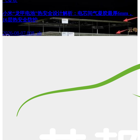
气凝胶
小米“龙甲电池”热安全设计解析：电芯间气凝胶最厚6mm，
16层热安全防护
2026-08-07
808, ab