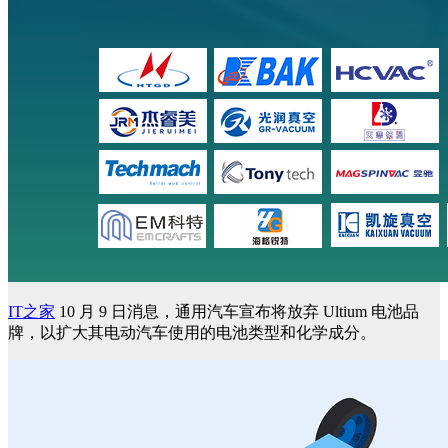
IT之家
10 月 9 日消息，通用汽车宣布将放弃 Ultium 电池品
牌，以扩大其电动汽车使用的电池类型和化学成分。