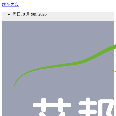
跳至内容
周日. 8 月 9th, 2026