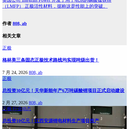
英国公司 Integrals Power 开发了用于电池的磷酸锰铁锂
（LMFP） 正极活性材料，据称这是性能上的突破。
作者
808, ab
相关文章
正极
格林美三条固态正极技术路线均实现吨级出货！
7 月 24, 2026
808, ab
正极
总投资30亿元！天华新能年产6万吨碳酸锂项目正式启动建设
2 月 27, 2026
808, ab
正极
行业动态
总投资10亿元！江西安源锂电材料生产项目投产