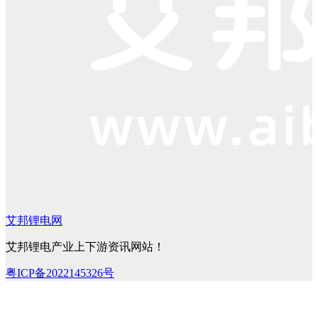
艾邦锂电网
艾邦锂电产业上下游资讯网站！
粤ICP备2022145326号