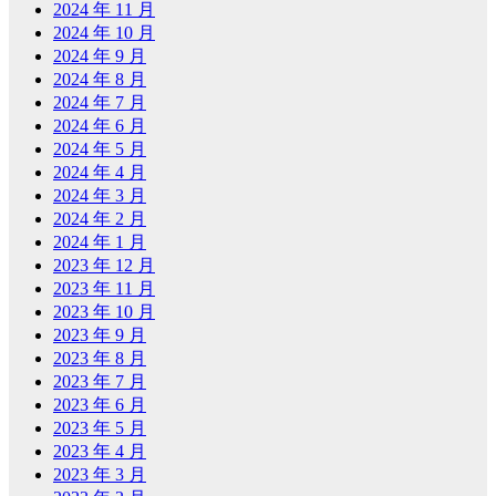
2024 年 11 月
2024 年 10 月
2024 年 9 月
2024 年 8 月
2024 年 7 月
2024 年 6 月
2024 年 5 月
2024 年 4 月
2024 年 3 月
2024 年 2 月
2024 年 1 月
2023 年 12 月
2023 年 11 月
2023 年 10 月
2023 年 9 月
2023 年 8 月
2023 年 7 月
2023 年 6 月
2023 年 5 月
2023 年 4 月
2023 年 3 月