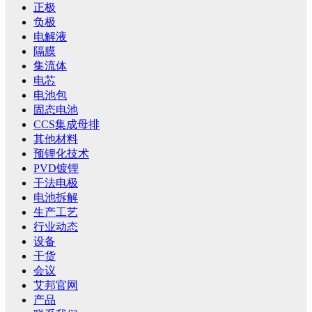
正极
负极
电解液
隔膜
集流体
电芯
电池包
固态电池
CCS集成母排
其他材料
预锂化技术
PVD镀锂
干法电极
电池拆解
生产工艺
行业动态
设备
干货
会议
艾邦官网
产品