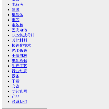
电解液
隔膜
集流体
电芯
电池包
固态电池
CCS集成母排
其他材料
预锂化技术
PVD镀锂
干法电极
电池拆解
生产工艺
行业动态
设备
干货
会议
艾邦官网
产品
联系我们