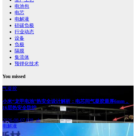
电池包
电芯
电解液
硅碳负极
行业动态
设备
负极
隔膜
集流体
预锂化技术
You missed
气凝胶
小米“龙甲电池”热安全设计解析：电芯间气凝胶最厚6mm，
16层热安全防护
2026-08-07
808, ab
电解液