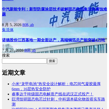
中汽新能专利：新型防腐涂层技术破解固态电池集流体腐蚀难
题
8 月 5, 2026
808, ab
集流体
诺德股份江西基地一期全面达产，高端铜箔总产能突破4万吨
7 月 27, 2026
808, ab
搜索
搜索
近期文章
小米“龙甲电池”热安全设计解析：电芯间气凝胶最厚
6mm，16层热安全防护
睿事达千吨级固态电解质产线在武汉正式投产！
巨湾技研固态电芯过针刺，中科源本硫化物首搭实车路
测