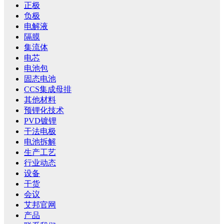
正极
负极
电解液
隔膜
集流体
电芯
电池包
固态电池
CCS集成母排
其他材料
预锂化技术
PVD镀锂
干法电极
电池拆解
生产工艺
行业动态
设备
干货
会议
艾邦官网
产品