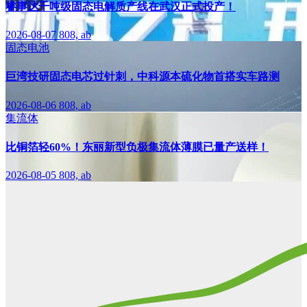
睿事达千吨级固态电解质产线在武汉正式投产！
2026-08-07
808, ab
固态电池
巨湾技研固态电芯过针刺，中科源本硫化物首搭实车路测
2026-08-06
808, ab
集流体
比铜箔轻60%！东丽新型负极集流体薄膜已量产送样！
2026-08-05
808, ab