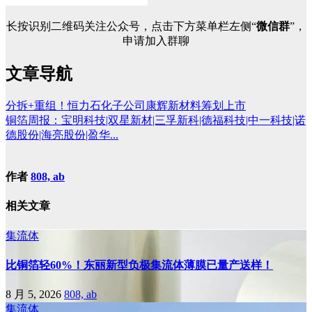
长按识别二维码关注公众号，点击下方菜单栏左侧“
微信群
”，
申请加入群聊
文章导航
分拆+重组！恒力石化子公司康辉新材料筹划上市
铜箔周报：宝明科技|双星新材|三孚新科|德福科技|中一科技|诺
德股份|海亮股份|盈华...
作者
808, ab
相关文章
集流体
比铜箔轻60%！东丽新型负极集流体薄膜已量产送样！
8 月 5, 2026
808, ab
集流体