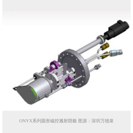
ONYX系列圆形磁控溅射阴极 图源：深圳万德泉