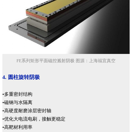
FE系列矩形平面磁控溅射阴极 图源：上海福宜真空
4. 圆柱旋转阴极
•多重密封结构
•磁钢与水隔离
•高硬度耐磨涂层密封轴
•优化大电流电刷，接触更稳定
•高靶材利用率