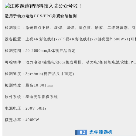
适用于动力电池CCS/FPC外观缺陷检测
检测项目：激光焊点不良、虚焊、漏焊、漏点胶、缺胶、二维码识
别、针
设备配置：上视4K彩色线扫x2/下视4K彩色线扫x2/侧视面阵500Wx1
(
检测范围：50-2000mm具体视产品而定
可检物件：动力电池/储能电池ccs集成母排、动力电池/储能电池软性
FP
检测速度：3pcs/min(视产品尺寸而定)
检测精度：最高±0.001mm
软件系统：泰迪光学影像系统
电源电压：200V 50Hz
额定功率：400KW
0
2
光学筛选机