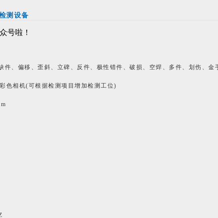
光学检测设备
缺件、偏移、歪斜、立碑、反件、极性
错件、破损、空焊、多件、划伤、金
高清彩色相机(可根据检测项目增加检测工位)
mm
Z