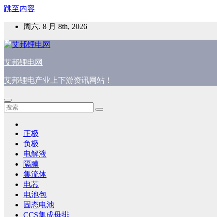
跳至内容
周六. 8 月 8th, 2026
艾邦锂电网
艾邦锂电产业上下游资讯网站！
正极
负极
电解液
隔膜
集流体
电芯
电池包
固态电池
CCS集成母排