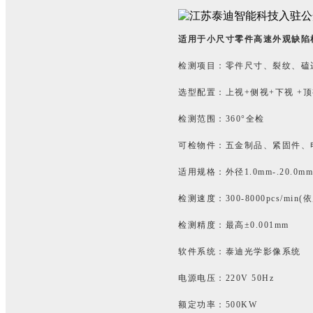
适用于小尺寸零件高速外观缺陷
检测项目：零件尺寸、裂纹、磕
选型配置：上视+侧视+下视 +
检测范围：360°全检
可检物件：五金制品、紧固件、
适用规格：外径1.0mm-.20.0mm;
检测速度：300-8000pcs/min
检测精度：最高±0.001mm
软件系统：泰迪光学影像系统
电源电压：220V 50Hz
额定功率：500KW