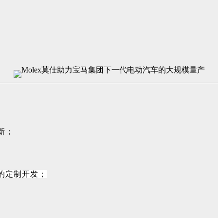
新；
的定制开发；