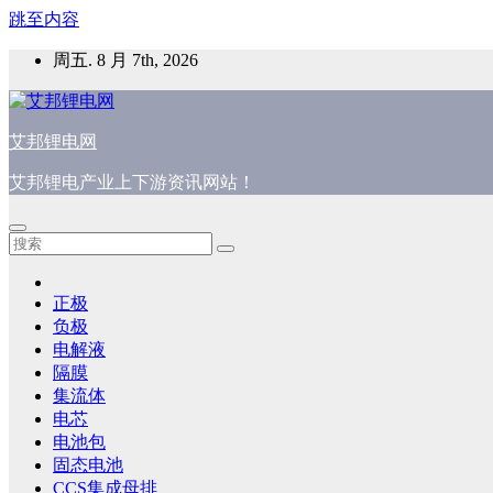
跳至内容
周五. 8 月 7th, 2026
艾邦锂电网
艾邦锂电产业上下游资讯网站！
正极
负极
电解液
隔膜
集流体
电芯
电池包
固态电池
CCS集成母排