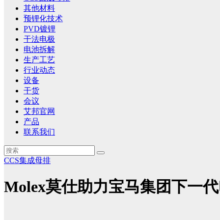
其他材料
预锂化技术
PVD镀锂
干法电极
电池拆解
生产工艺
行业动态
设备
干货
会议
艾邦官网
产品
联系我们
CCS集成母排
Molex莫仕助力宝马集团下一