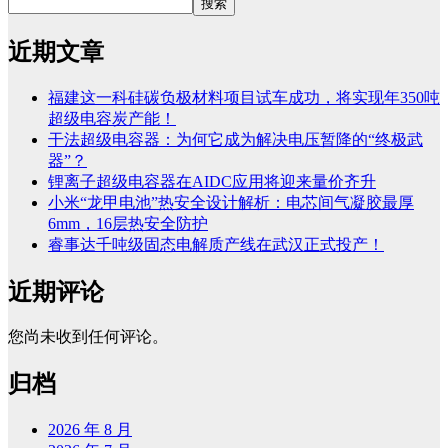
搜索
近期文章
福建这一科硅碳负极材料项目试车成功，将实现年350吨
超级电容炭产能！
干法超级电容器：为何它成为解决电压暂降的“终极武
器”？
锂离子超级电容器在AIDC应用将迎来量价齐升
小米“龙甲电池”热安全设计解析：电芯间气凝胶最厚
6mm，16层热安全防护
睿事达千吨级固态电解质产线在武汉正式投产！
近期评论
您尚未收到任何评论。
归档
2026 年 8 月