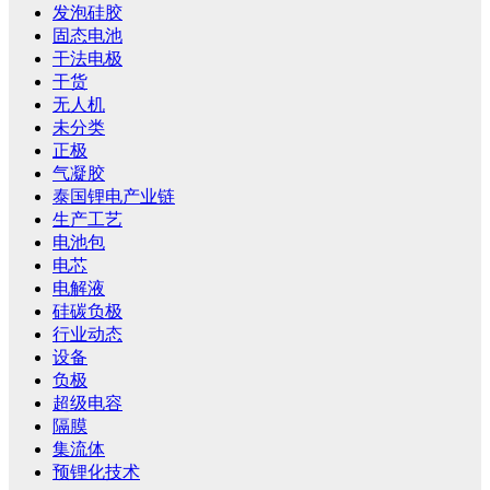
发泡硅胶
固态电池
干法电极
干货
无人机
未分类
正极
气凝胶
泰国锂电产业链
生产工艺
电池包
电芯
电解液
硅碳负极
行业动态
设备
负极
超级电容
隔膜
集流体
预锂化技术