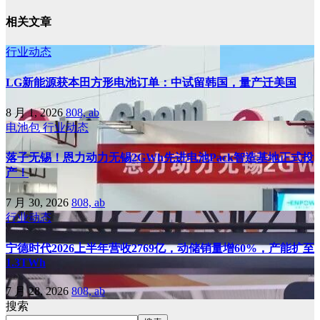
相关文章
行业动态
LG新能源获本田方形电池订单：中试留韩国，量产迁美国
8 月 1, 2026
808, ab
电池包
行业动态
落子无锡！恩力动力无锡2GWh先进电池Pack智造基地正式投
产！
7 月 30, 2026
808, ab
行业动态
宁德时代2026上半年营收2769亿，动储销量增60%，产能扩至
1.3TWh
7 月 28, 2026
808, ab
搜索