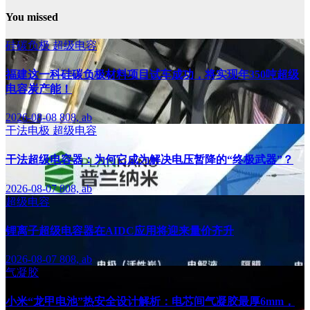
You missed
硅碳负极
超级电容
福建这一科硅碳负极材料项目试车成功，将实现年350吨超级
电容炭产能！
2026-08-08
808, ab
干法电极
超级电容
干法超级电容器：为何它成为解决电压暂降的“终极武器”？
2026-08-07
808, ab
超级电容
锂离子超级电容器在AIDC应用将迎来量价齐升
2026-08-07
808, ab
气凝胶
小米“龙甲电池”热安全设计解析：电芯间气凝胶最厚6mm，