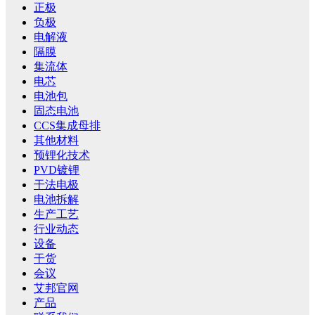
正极
负极
电解液
隔膜
集流体
电芯
电池包
固态电池
CCS集成母排
其他材料
预锂化技术
PVD镀锂
干法电极
电池拆解
生产工艺
行业动态
设备
干货
会议
艾邦官网
产品