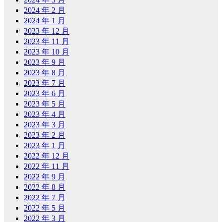
2024 年 2 月
2024 年 1 月
2023 年 12 月
2023 年 11 月
2023 年 10 月
2023 年 9 月
2023 年 8 月
2023 年 7 月
2023 年 6 月
2023 年 5 月
2023 年 4 月
2023 年 3 月
2023 年 2 月
2023 年 1 月
2022 年 12 月
2022 年 11 月
2022 年 9 月
2022 年 8 月
2022 年 7 月
2022 年 5 月
2022 年 3 月