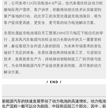
月，公司发布
12C
闪充电池
4.0
产品，也代表着欣旺达动力积
极响应用户需求、客户诉求，积极推动前沿技术从实验室到
量产落地的行动。此次开工的东昱欣晟超充电池项目，将为
客户提供更高效、更安全、更可靠的动力电池解决方案。
东昱欣晟超充电池项目开工暨第
2000
万只电芯下线仪式的举
行，是东风汽车集团与欣旺达动力长期合作的又一重要里程
碑，象征着双方合作进入新的阶段，为未来市场需求的变化
做好了充足的准备。东昱欣晟也将持续改善工艺，引进前沿
技术，发展新质生产力，持续推动智能制造工厂的升级与迭
代，为全球新能源汽车产业提供更多高性能、高可靠的动力
解决方案。
/ END /
新能源汽车的快速发展带动了动力电池的高速增长。动力电池
生产流程一般可以分为前段、中段和后段三个部分。其中，前