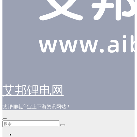
艾邦锂电网
艾邦锂电产业上下游资讯网站！