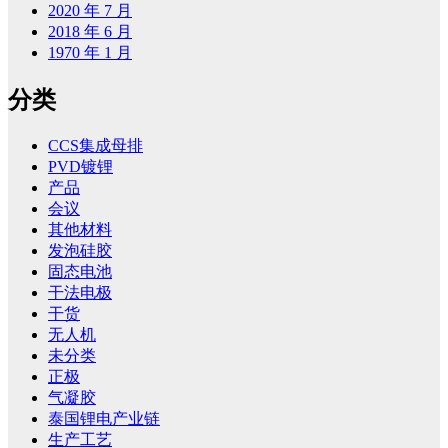
2020 年 7 月
2018 年 6 月
1970 年 1 月
分类
CCS集成母排
PVD镀锂
产品
会议
其他材料
发泡硅胶
固态电池
干法电极
干货
无人机
未分类
正极
气凝胶
泰国锂电产业链
生产工艺