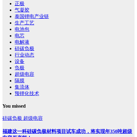
正极
气凝胶
泰国锂电产业链
生产工艺
电池包
电芯
电解液
硅碳负极
行业动态
设备
负极
超级电容
隔膜
集流体
预锂化技术
You missed
硅碳负极
超级电容
福建这一科硅碳负极材料项目试车成功，将实现年350吨超级