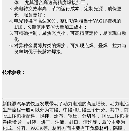
体， 尤其适合高速高精度焊接加工；
光电转换效率高，节约运行成本，定制光源，质保更
长，服务更好；
电光转换率高达30%，整机功耗相当于YAG焊接机的
1/10，长期使用节省大量加工成本；
可精确控制，聚焦光点小，可高精度定位，易实现自动
化；
对异种金属薄片类的焊接，可实现点焊、叠焊，拉力与
良率均优于长脉冲焊接。
技术参数：
新能源汽车的快速发展带动了动力电池的高速增长。动力电池
生产流程一般可以分为前段、中段和后段三个部分。其中，前
段工序包括配料、搅拌、涂布、辊压、分切等，中段工序包括
卷绕/叠片、封装、烘干、注液、封口、清洗等，后段主要为
化成、分容、PACK等。材料方面主要有正负极材料，隔膜，