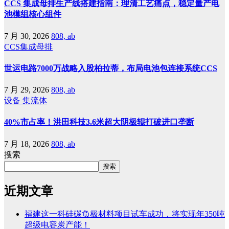
CCS 集成母排生产线搭建指南：理清工艺痛点，稳定量产电
池模组核心组件
7 月 30, 2026
808, ab
CCS集成母排
世运电路7000万战略入股柏拉蒂，布局电池包连接系统CCS
7 月 29, 2026
808, ab
设备
集流体
40%市占率！洪田科技3.6米超大阴极辊打破进口垄断
7 月 18, 2026
808, ab
搜索
搜索
近期文章
福建这一科硅碳负极材料项目试车成功，将实现年350吨
超级电容炭产能！