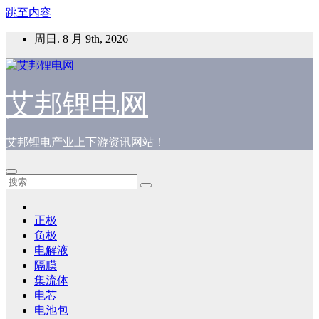
跳至内容
周日. 8 月 9th, 2026
艾邦锂电网
艾邦锂电产业上下游资讯网站！
正极
负极
电解液
隔膜
集流体
电芯
电池包