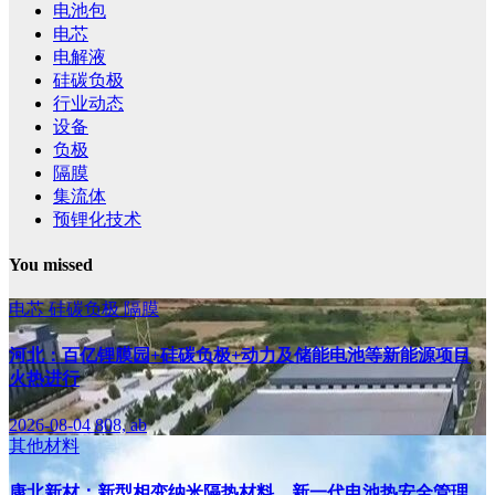
电池包
电芯
电解液
硅碳负极
行业动态
设备
负极
隔膜
集流体
预锂化技术
You missed
电芯
硅碳负极
隔膜
河北：百亿锂膜园+硅碳负极+动力及储能电池等新能源项目
火热进行
2026-08-04
808, ab
其他材料
康北新材：新型相变纳米隔热材料，新一代电池热安全管理