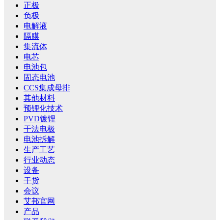
正极
负极
电解液
隔膜
集流体
电芯
电池包
固态电池
CCS集成母排
其他材料
预锂化技术
PVD镀锂
干法电极
电池拆解
生产工艺
行业动态
设备
干货
会议
艾邦官网
产品