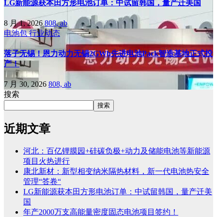
LG新能源获本田方形电池订单：中试留韩国，量产迁美国
8 月 1, 2026
808, ab
电池包
行业动态
落子无锡！恩力动力无锡2GWh先进电池Pack智造基地正式投
产！
7 月 30, 2026
808, ab
搜索
搜索
近期文章
河北：百亿锂膜园+硅碳负极+动力及储能电池等新能源
项目火热进行
康北新材：新型相变纳米隔热材料，新一代电池热安全
管理“答卷“
LG新能源获本田方形电池订单：中试留韩国，量产迁美
国
年产2000万支高能量密度固态电池项目签约！