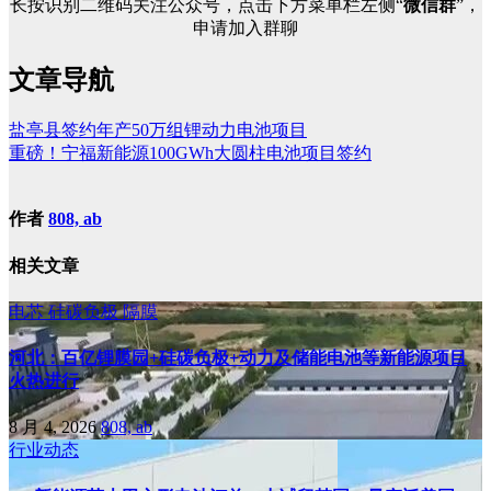
长按识别二维码关注公众号，点击下方菜单栏左侧“
微信群
”，
申请加入群聊
文章导航
盐亭县签约年产50万组锂动力电池项目
重磅！宁福新能源100GWh大圆柱电池项目签约
作者
808, ab
相关文章
电芯
硅碳负极
隔膜
河北：百亿锂膜园+硅碳负极+动力及储能电池等新能源项目
火热进行
8 月 4, 2026
808, ab
行业动态