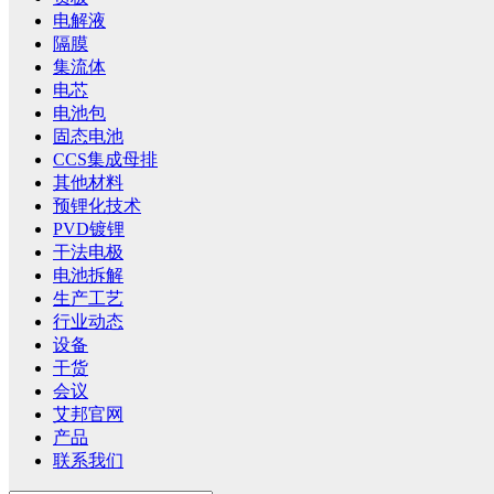
电解液
隔膜
集流体
电芯
电池包
固态电池
CCS集成母排
其他材料
预锂化技术
PVD镀锂
干法电极
电池拆解
生产工艺
行业动态
设备
干货
会议
艾邦官网
产品
联系我们