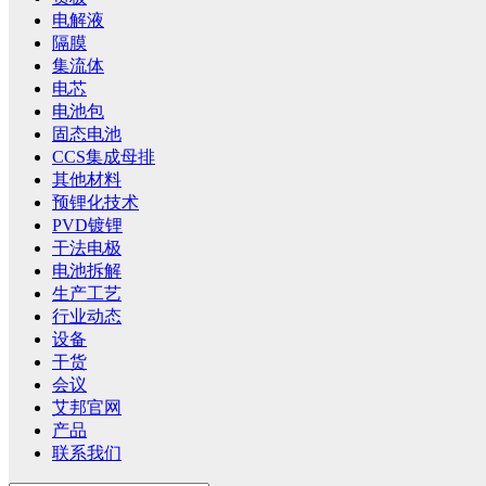
电解液
隔膜
集流体
电芯
电池包
固态电池
CCS集成母排
其他材料
预锂化技术
PVD镀锂
干法电极
电池拆解
生产工艺
行业动态
设备
干货
会议
艾邦官网
产品
联系我们