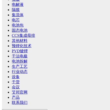
电解液
隔膜
集流体
电芯
电池包
固态电池
CCS集成母排
其他材料
预锂化技术
PVD镀锂
干法电极
电池拆解
生产工艺
行业动态
设备
干货
会议
艾邦官网
产品
联系我们