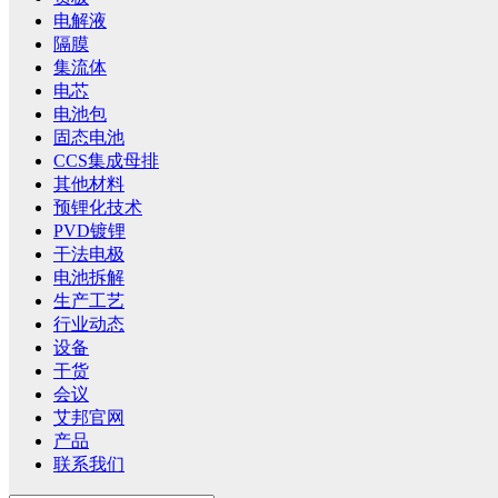
电解液
隔膜
集流体
电芯
电池包
固态电池
CCS集成母排
其他材料
预锂化技术
PVD镀锂
干法电极
电池拆解
生产工艺
行业动态
设备
干货
会议
艾邦官网
产品
联系我们