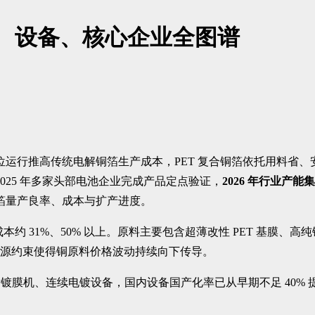
料、设备、核心企业全图谱
运行推高传统电解铜箔生产成本，PET 复合铜箔依托用料省
25 年多家头部电池企业完成产品定点验证，
2026 年行业
箔量产良率、成本与扩产进度。
约 31%、50% 以上。原料主要包含超薄改性 PET 基膜、高纯
源约束使得铜原料价格波动持续向下传导。
膜机、连续电镀设备，国内设备国产化率已从早期不足 40% 提升