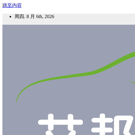
跳至内容
周四. 8 月 6th, 2026