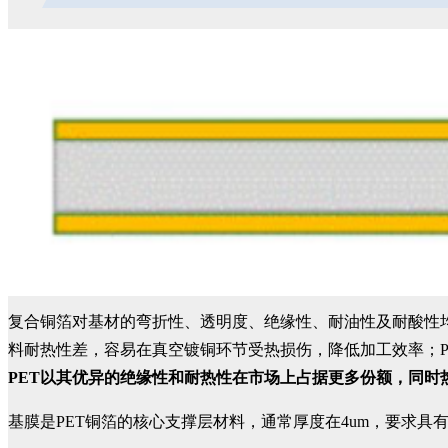
复合铜箔对基材的弯折性、透明度、绝缘性、耐油性及耐酸性均
料耐热性差，容易在真空镀铜环节受热损伤，降低加工效率；P
PET以其优异的绝缘性和耐热性在市场上占据更多份额，同时
基膜是PET铜箔的核心支撑层材料，通常厚度在4um，要求