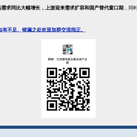
ET 铜箔需求同比大幅增长，上游迎来需求扩容和国产替代窗口期
，同
如有不足、错漏之处欢迎加群交流指正。