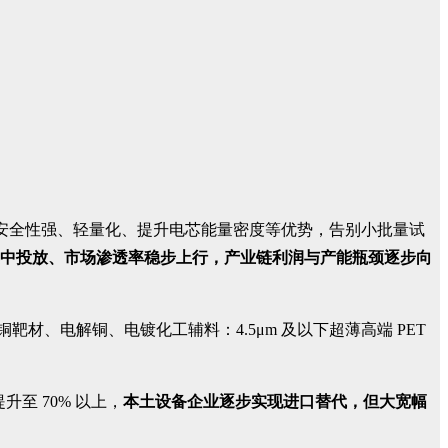
、安全性强、轻量化、提升电芯能量密度等优势，告别小批量试
产能集中投放、市场渗透率稳步上行，产业链利润与产能瓶颈逐步向
铜靶材、电解铜、电镀化工辅料：4.5μm 及以下超薄高端 PET
至 70% 以上，
本土设备企业逐步实现进口替代，但大宽幅