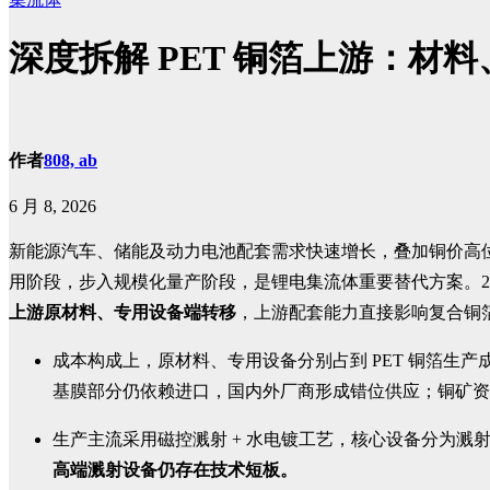
深度拆解 PET 铜箔上游：材
作者
808, ab
6 月 8, 2026
新能源汽车、储能及动力电池配套需求快速增长，叠加铜价高位
用阶段，步入规模化量产阶段，是锂电集流体重要替代方案。20
上游原材料、专用设备端转移
，上游配套能力直接影响复合铜
成本构成上，原材料、专用设备分别占到 PET 铜箔生产成本
基膜部分仍依赖进口，国内外厂商形成错位供应；铜矿资
生产主流采用磁控溅射 + 水电镀工艺，核心设备分为溅射镀
高端溅射设备仍存在技术短板。