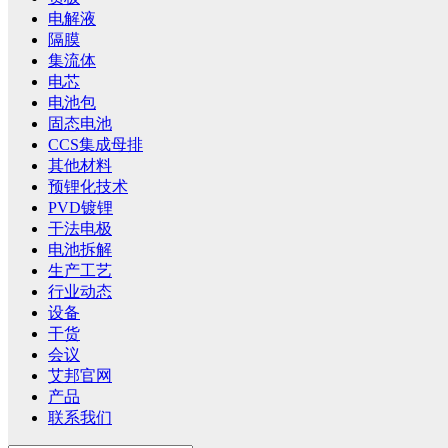
电解液
隔膜
集流体
电芯
电池包
固态电池
CCS集成母排
其他材料
预锂化技术
PVD镀锂
干法电极
电池拆解
生产工艺
行业动态
设备
干货
会议
艾邦官网
产品
联系我们