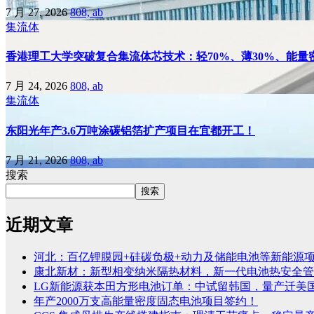
7 月 27, 2026
808, ab
集流体
香港理工大学突破复合集流体芯技术：轻70%、薄30%、能量密
7 月 24, 2026
808, ab
集流体
东阳光年产3.6万吨涂碳铝箔扩产项目在宜都开工！
7 月 21, 2026
808, ab
搜索
搜索
近期文章
河北：百亿锂膜园+硅碳负极+动力及储能电池等新能源
康北新材：新型相变纳米隔热材料，新一代电池热安全管
LG新能源获本田方形电池订单：中试留韩国，量产迁美
年产2000万支高能量密度固态电池项目签约！