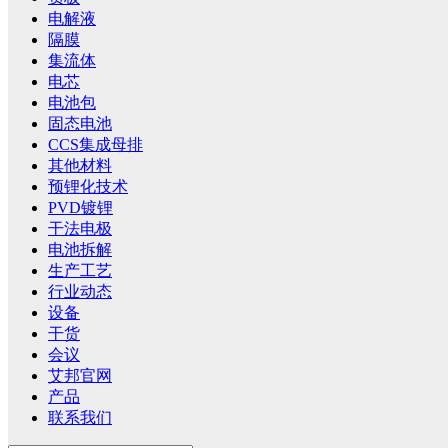
电解液
隔膜
集流体
电芯
电池包
固态电池
CCS集成母排
其他材料
预锂化技术
PVD镀锂
干法电极
电池拆解
生产工艺
行业动态
设备
干货
会议
艾邦官网
产品
联系我们