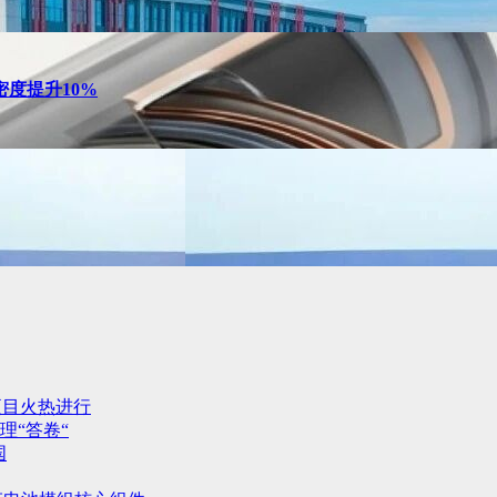
度提升10%
项目火热进行
理“答卷“
国