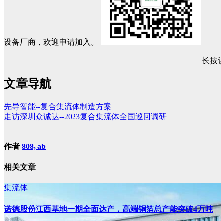
设备厂商，欢迎申请加入。
长按
文章导航
先导智能--复合集流体制造方案
走访深圳众诚达--2023复合集流体全国巡回调研
作者
808, ab
相关文章
集流体
诺德股份江西基地一期全面达产，高端铜箔总产能突破4万吨