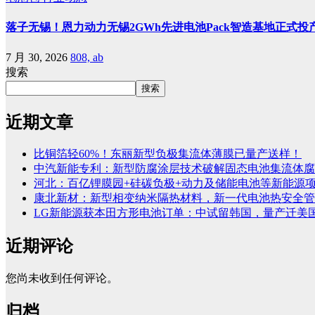
落子无锡！恩力动力无锡2GWh先进电池Pack智造基地正式投
7 月 30, 2026
808, ab
搜索
搜索
近期文章
比铜箔轻60%！东丽新型负极集流体薄膜已量产送样！
中汽新能专利：新型防腐涂层技术破解固态电池集流体腐
河北：百亿锂膜园+硅碳负极+动力及储能电池等新能源
康北新材：新型相变纳米隔热材料，新一代电池热安全管
LG新能源获本田方形电池订单：中试留韩国，量产迁美
近期评论
您尚未收到任何评论。
归档