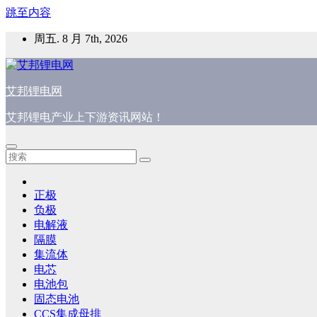
跳至内容
周五. 8 月 7th, 2026
艾邦锂电网
艾邦锂电产业上下游资讯网站！
正极
负极
电解液
隔膜
集流体
电芯
电池包
固态电池
CCS集成母排