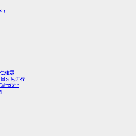
产！
蚀难题
项目火热进行
理“答卷“
国