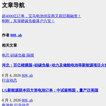
文章导航
超4000亿订单，宝马电池供应商又获巨额融资！
刚刚，东渐硬碳负极落户六安！
作者
808, ab
相关文章
电芯
硅碳负极
隔膜
河北：百亿锂膜园+硅碳负极+动力及储能电池等新能源项目火
8 月 4, 2026
808, ab
行业动态
LG新能源获本田方形电池订单：中试留韩国，量产迁美国
8 月 1, 2026
808, ab
电池包
行业动态