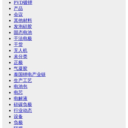
PVD镀锂
产品
会议
其他材料
发泡硅胶
固态电池
干法电极
干货
无人机
未分类
正极
气凝胶
泰国锂电产业链
生产工艺
电池包
电芯
电解液
硅碳负极
行业动态
设备
负极