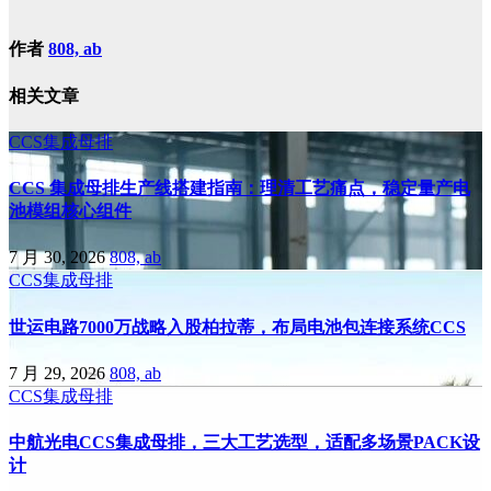
作者
808, ab
相关文章
CCS集成母排
CCS 集成母排生产线搭建指南：理清工艺痛点，稳定量产电
池模组核心组件
7 月 30, 2026
808, ab
CCS集成母排
世运电路7000万战略入股柏拉蒂，布局电池包连接系统CCS
7 月 29, 2026
808, ab
CCS集成母排
中航光电CCS集成母排，三大工艺选型，适配多场景PACK设
计