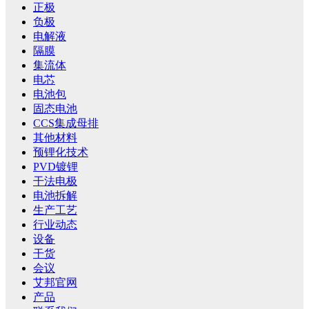
正极
负极
电解液
隔膜
集流体
电芯
电池包
固态电池
CCS集成母排
其他材料
预锂化技术
PVD镀锂
干法电极
电池拆解
生产工艺
行业动态
设备
干货
会议
艾邦官网
产品