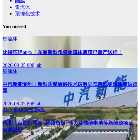
隔膜
集流体
预锂化技术
You missed
集流体
比铜箔轻60%！东丽新型负极集流体薄膜已量产送样！
2026-08-05
808, ab
集流体
中汽新能专利：新型防腐涂层技术破解固态电池集流体腐蚀难
题
2026-08-05
808, ab
电芯
硅碳负极
隔膜
河北：百亿锂膜园+硅碳负极+动力及储能电池等新能源项目
火热进行