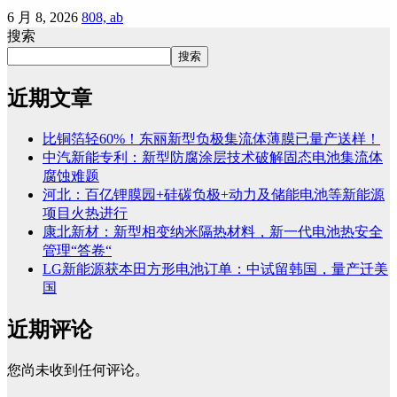
6 月 8, 2026
808, ab
搜索
搜索
近期文章
比铜箔轻60%！东丽新型负极集流体薄膜已量产送样！
中汽新能专利：新型防腐涂层技术破解固态电池集流体
腐蚀难题
河北：百亿锂膜园+硅碳负极+动力及储能电池等新能源
项目火热进行
康北新材：新型相变纳米隔热材料，新一代电池热安全
管理“答卷“
LG新能源获本田方形电池订单：中试留韩国，量产迁美
国
近期评论
您尚未收到任何评论。