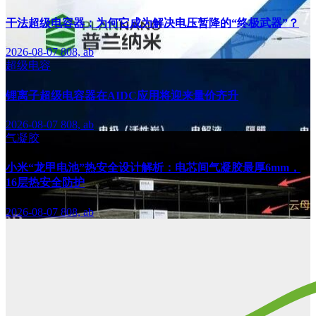
干法超级电容器：为何它成为解决电压暂降的“终极武器”？
2026-08-07
808, ab
超级电容
锂离子超级电容器在AIDC应用将迎来量价齐升
2026-08-07
808, ab
气凝胶
小米“龙甲电池”热安全设计解析：电芯间气凝胶最厚6mm，
16层热安全防护
2026-08-07
808, ab