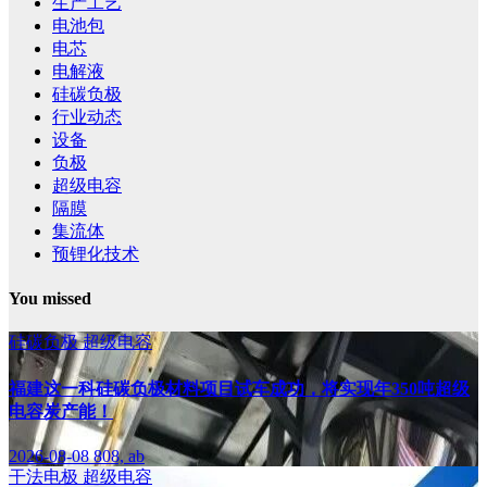
生产工艺
电池包
电芯
电解液
硅碳负极
行业动态
设备
负极
超级电容
隔膜
集流体
预锂化技术
You missed
硅碳负极
超级电容
福建这一科硅碳负极材料项目试车成功，将实现年350吨超级
电容炭产能！
2026-08-08
808, ab
干法电极
超级电容