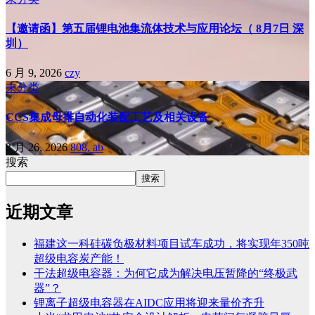
【邀请函】第五届锂电池集流体技术与应用论坛（ 8月7日 深
圳）
6 月 9, 2026
czy
未分类
CCS集成母排自动化装配工艺及相关设备
3 月 26, 2026
808, ab
搜索
搜索
近期文章
福建这一科硅碳负极材料项目试车成功，将实现年350吨
超级电容炭产能！
干法超级电容器：为何它成为解决电压暂降的“终极武
器”？
锂离子超级电容器在AIDC应用将迎来量价齐升