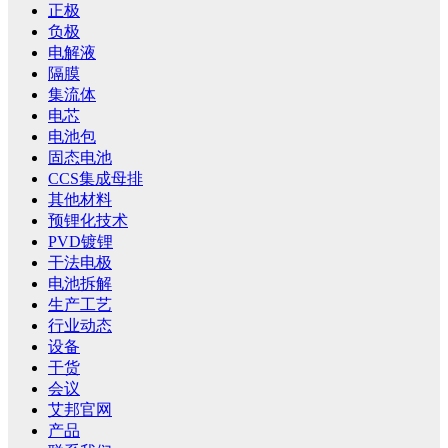
正极
负极
电解液
隔膜
集流体
电芯
电池包
固态电池
CCS集成母排
其他材料
预锂化技术
PVD镀锂
干法电极
电池拆解
生产工艺
行业动态
设备
干货
会议
艾邦官网
产品