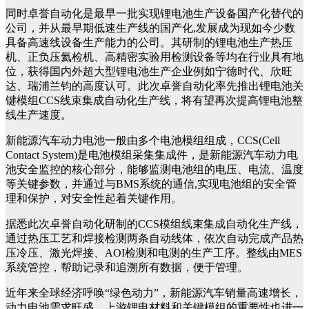
同时卓誉自动化是最早一批实现锂电池生产设备国产化替代的
公司，并从最早期低速生产线的国产化,发展成为现如今少数
具备高速线设备生产能力的公司。其研制的锂电池生产热压
机、正负压氦检机、高精密实验用检测设备等均在行业具有地
位，获得国内外超大型锂电池生产企业例如宁德时代、欣旺
达、瑞浦兰钧的高度认可。此次卓誉自动化率先推出锂电池关
键模组CCS线束集成自动化生产线，将有望再次提高锂电池整
线生产速度。
新能源汽车动力电池一般由多个电池模组组成，CCS(Cell
Contact System)是电池模组采集集成件，是新能源汽车动力电
池安全监控的核心部分，能够监测电池组的电压、电流、温度
等关键参数，并通过与BMS系统的通信,实现电池组的安全管
理和保护，对安全性起着关键作用。
据悉此次卓誉自动化研制的CCS模组线束集成自动化生产线，
通过热压工艺和焊接检测两条自动线体，依次自动完成产品热
压冷压、激光焊接、AOI检测和电测的生产工序。整线由MES
系统管控，帮助记录和追溯所有数据，便于管理。
近年来全球经济呼唤“绿色动力”，新能源汽车销量高速增长，
动力电池需求旺盛，上游锂电材料和关键模组的重要性也进一