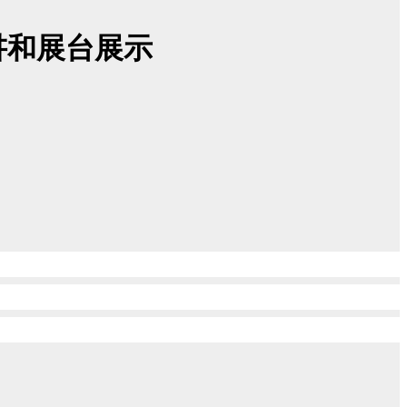
讲和展台展示