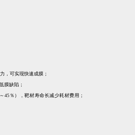
力，可实现快速成膜；
低膜缺陷；
0～45％），靶材寿命长减少耗材费用；