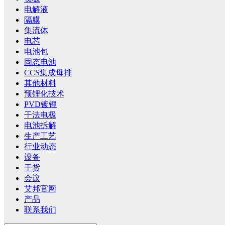
电解液
隔膜
集流体
电芯
电池包
固态电池
CCS集成母排
其他材料
预锂化技术
PVD镀锂
干法电极
电池拆解
生产工艺
行业动态
设备
干货
会议
艾邦官网
产品
联系我们