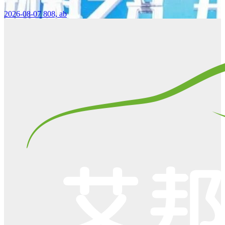
2026-08-07
808, ab