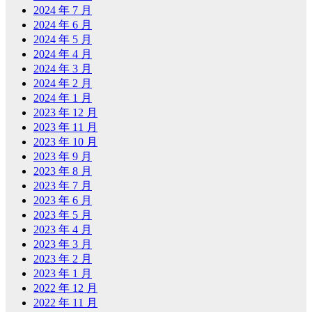
2024 年 7 月
2024 年 6 月
2024 年 5 月
2024 年 4 月
2024 年 3 月
2024 年 2 月
2024 年 1 月
2023 年 12 月
2023 年 11 月
2023 年 10 月
2023 年 9 月
2023 年 8 月
2023 年 7 月
2023 年 6 月
2023 年 5 月
2023 年 4 月
2023 年 3 月
2023 年 2 月
2023 年 1 月
2022 年 12 月
2022 年 11 月