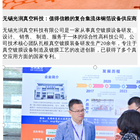
无锡光润真空科技：值得信赖的复合集流体铜箔设备供应商
无锡光润真空科技有限公司是一家从事真空镀膜设备研发、
设计、
销售、
制造、服务于一体的综合性高科技公司。公
司技术核心团队扎根真空镀膜装备研发生产20余年，专注于
真空镀膜设备制造及镀膜工艺的改进创新，已获得了多个真
空应用方面的国家专利。