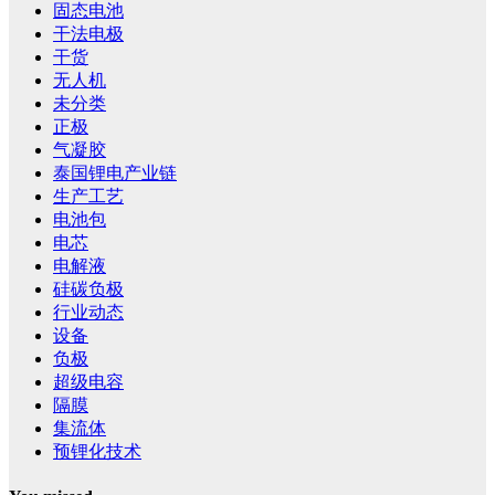
固态电池
干法电极
干货
无人机
未分类
正极
气凝胶
泰国锂电产业链
生产工艺
电池包
电芯
电解液
硅碳负极
行业动态
设备
负极
超级电容
隔膜
集流体
预锂化技术