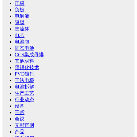
正极
负极
电解液
隔膜
集流体
电芯
电池包
固态电池
CCS集成母排
其他材料
预锂化技术
PVD镀锂
干法电极
电池拆解
生产工艺
行业动态
设备
干货
会议
艾邦官网
产品