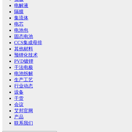
电解液
隔膜
集流体
电芯
电池包
固态电池
CCS集成母排
其他材料
预锂化技术
PVD镀锂
干法电极
电池拆解
生产工艺
行业动态
设备
干货
会议
艾邦官网
产品
联系我们