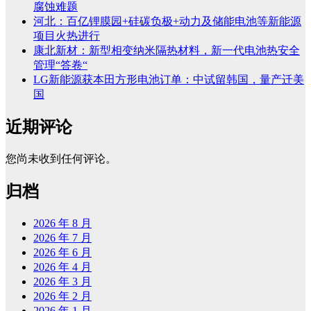
腐蚀难题
河北：百亿锂膜园+硅碳负极+动力及储能电池等新能源
项目火热进行
康北新材：新型相变纳米隔热材料，新一代电池热安全
管理“答卷“
LG新能源获本田方形电池订单：中试留韩国，量产迁美
国
近期评论
您尚未收到任何评论。
归档
2026 年 8 月
2026 年 7 月
2026 年 6 月
2026 年 4 月
2026 年 3 月
2026 年 2 月
2026 年 1 月