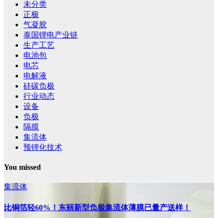
未分类
正极
气凝胶
泰国锂电产业链
生产工艺
电池包
电芯
电解液
硅碳负极
行业动态
设备
负极
隔膜
集流体
预锂化技术
You missed
集流体
比铜箔轻60%！东丽新型负极集流体薄膜已量产送样！