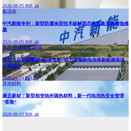
2026-08-05
808, ab
集流体
中汽新能专利：新型防腐涂层技术破解固态电池集流体腐蚀难
题
2026-08-05
808, ab
电芯
硅碳负极
隔膜
河北：百亿锂膜园+硅碳负极+动力及储能电池等新能源项目
火热进行
2026-08-04
808, ab
其他材料
康北新材：新型相变纳米隔热材料，新一代电池热安全管理
“答卷“
2026-08-03
808, ab