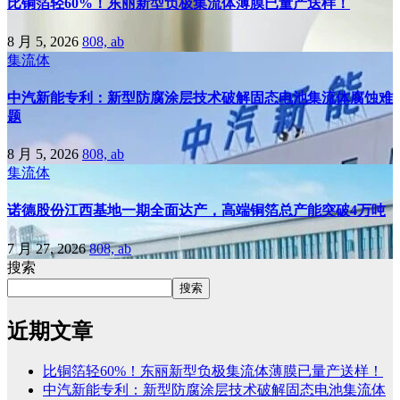
比铜箔轻60%！东丽新型负极集流体薄膜已量产送样！
8 月 5, 2026
808, ab
集流体
中汽新能专利：新型防腐涂层技术破解固态电池集流体腐蚀难
题
8 月 5, 2026
808, ab
集流体
诺德股份江西基地一期全面达产，高端铜箔总产能突破4万吨
7 月 27, 2026
808, ab
搜索
搜索
近期文章
比铜箔轻60%！东丽新型负极集流体薄膜已量产送样！
中汽新能专利：新型防腐涂层技术破解固态电池集流体