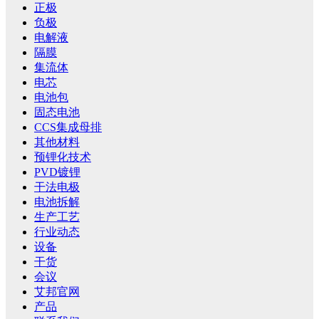
正极
负极
电解液
隔膜
集流体
电芯
电池包
固态电池
CCS集成母排
其他材料
预锂化技术
PVD镀锂
干法电极
电池拆解
生产工艺
行业动态
设备
干货
会议
艾邦官网
产品