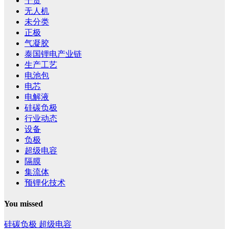
干货
无人机
未分类
正极
气凝胶
泰国锂电产业链
生产工艺
电池包
电芯
电解液
硅碳负极
行业动态
设备
负极
超级电容
隔膜
集流体
预锂化技术
You missed
硅碳负极
超级电容