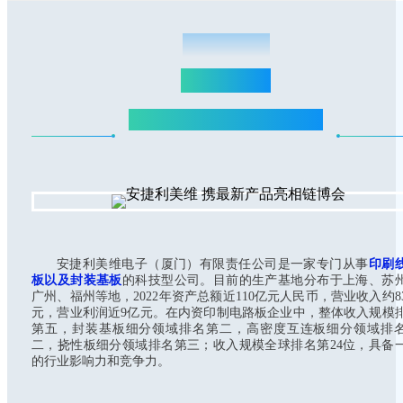
AKMMV
安捷利美维
电子（厦门）有限责任公司
安捷利美维电子（厦门）有限责任公司是一家专门从事
印刷
板以及封装基板
的科技型公司。目前的生产基地分布于上海、苏
广州、福州等地，2022年资产总额近110亿元人民币，营业收入约8
元，营业利润近9亿元。在内资印制电路板企业中，整体收入规模
第五，封装基板细分领域排名第二，高密度互连板细分领域排
二，挠性板细分领域排名第三；收入规模全球排名第24位，具备
的行业影响力和竞争力。