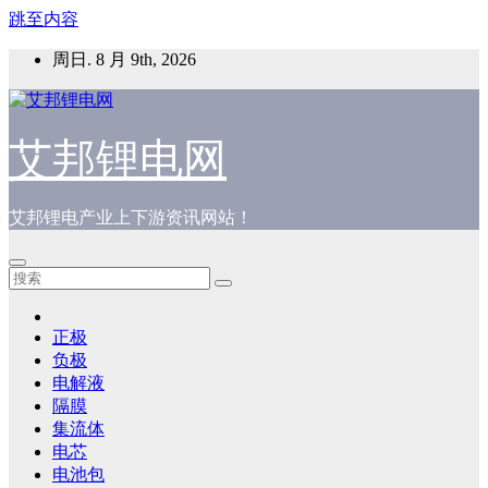
跳至内容
周日. 8 月 9th, 2026
艾邦锂电网
艾邦锂电产业上下游资讯网站！
正极
负极
电解液
隔膜
集流体
电芯
电池包