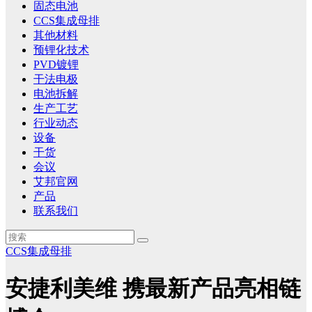
固态电池
CCS集成母排
其他材料
预锂化技术
PVD镀锂
干法电极
电池拆解
生产工艺
行业动态
设备
干货
会议
艾邦官网
产品
联系我们
CCS集成母排
安捷利美维 携最新产品亮相链