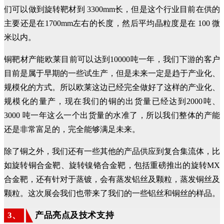
们可以做到旋转靶材到 3300mm长，但是这个行业目前在供的
主要还是在1700mm左右的长度，然后平均晶粒度是在 100 微
米以内。
铜靶材产能欧莱目前可以达到10000吨一年，我们下游的客户
目前是属于早期的一些试生产，但是未来一定是趋于产业化、
规模化的方式。所以欧莱这边已经完全做好了这样的产业化、
规模化的量产，现在我们的铜的出货量已经达到2000吨、
3000 吨一年这么一个出货量的水准了，所以我们整体的产能
还是非常富足的，完全能够满足未来。
除了铜之外，我们还有一些其他的产品供应到复合集流体，比
如旋转铜合金靶、旋转镍铬合金靶，包括重磅推出的旋转MX
合金靶，还有针对于蒸镀，会有蒸发铝丝及颗粒，蒸发铜丝及
颗粒。这次展会我们也带来了我们的一些铝丝和铜丝的样品。
3、
产品亮点及技术支持