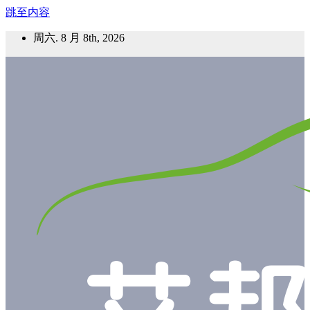
跳至内容
周六. 8 月 8th, 2026