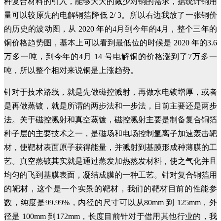
种复合材料的引入，能够大大的减少对铜的需求，据统计铜用
量可以较原先的电解铜箔降低 2/ 3。所以右边我放了一张铜价
的历史的波动图，从 2020 年的4月到今年的4月，整个三年的
铜价格趋势图，基本上可以看到最低位的时候是 2020 年的3.6
万多一吨，到今年的4月 14 号电解铜的价格涨到了7万多一
吨，所以整个相对来说铜是上涨趋势。
针对于技术路线，就是先做磁控溅射，再做水电镀增厚，或者
是再做蒸镀，就是所谓的两步法和一步法，目前主要还是两步
法。关于磁控溅射和真空蒸镀，磁控溅射主要是制备复合铜箔
种子层的主要技术之一，是磁场和电场控制氩离子加速轰击靶
材，使靶材表面原子获得能量，并溅射到基膜形成种薄膜的工
艺。真空蒸镀其实就是通过蒸发加热蒸发材料，使之气化并且
均匀的飞到基膜表面，凝结成膜的一种工艺。针对复合铜箔用
的靶材，这个是一个实景的靶材，我们的靶材目前的性能参
数，纯度是99.99%，内径的尺寸可以从80mm 到 125mm，外
径是 100mm 到172mm，长度目前针对于借用其他行业的，我