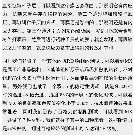
直接镀铜种子层，可以看到这个膜它会卷曲，那说明它有内应
力，长期来看会存在脱模的风险。第二个通过增加镍铬打底
层，再镀铜种子层的方式，薄膜还是卷曲的，那说明还是有内
应力存在。第三个通过引入 MX 的修饰层，就是用MX合金靶
材作打底层，然后再进行铜种子层的镀膜，就会发现，薄膜镀
完之后平整的，就是说应力基本上得到的释放和中和。
同时我们还做了一些其他的 XRD 物相的测试，可以看到MX
是属于准非晶物相，它能够阻断原子沿晶界扩散的路径，不对
铜籽晶生长取向产生诱导作用，从而能提高铜箔膜的生长的质
量。另外我们也做了一个双 85 的稳定性测试，就是经300 小
时的温度 85 摄氏度、湿度 85%的环境下的老化测试，可以看
到 MX 的反射率和色度值变化小于 0.36%，抗水氧侵蚀效果非
常显著。同时我们还做了百格刀的粘附测试，可以看到 MX
一共做了 7 种材料，我们选择了其中的四种来看，这些附着力
是非常好的，通过百格胶带的测试都可以达到 5B 级别。