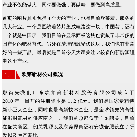
产业不仅能做大，同时要做强，要做精，要做到高质量。
首页的图片其实包括 4 个大的产业，也是目前欧莱着力服务的
几大行业。一个是围绕着芯片集成电路这一块，中国芯，还有
一个就是中国屏，我们目前在显示面板这块也贡献了非常多的
国产化的靶材替代。另外在清洁能源光伏这块，我们也有非常
好的一些产品。最后就是目前今天大家关注比较多的新能源锂
电这个产业。
1、
欧莱新材公司概况
那首先我们广东欧莱高新材料股份有限公司成立于
2010 年，目前的注册资本是 1. 2 亿元。
我们是国家专精特
新小巨人企业，同时也是高新技术企业，是全球领先的高性
能溅射靶材的供应商之一。
我们的总部位于广东韶关，目前
在韶关新区、韶关乳源以及东莞厚街还有安徽合肥设立了研
发以及生产基地。