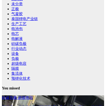
未分类
正极
气凝胶
泰国锂电产业链
生产工艺
电池包
电芯
电解液
硅碳负极
行业动态
设备
负极
超级电容
隔膜
集流体
预锂化技术
You missed
硅碳负极
超级电容