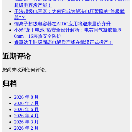
超级电容炭产能！
干法超级电容器：为何它成为解决电压暂降的“终极武
器”？
锂离子超级电容器在AIDC应用将迎来量价齐升
小米“龙甲电池”热安全设计解析：电芯间气凝胶最厚
6mm，16层热安全防护
睿事达千吨级固态电解质产线在武汉正式投产！
近期评论
您尚未收到任何评论。
归档
2026 年 8 月
2026 年 7 月
2026 年 6 月
2026 年 4 月
2026 年 3 月
2026 年 2 月