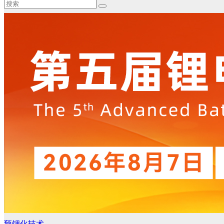
预锂化技术