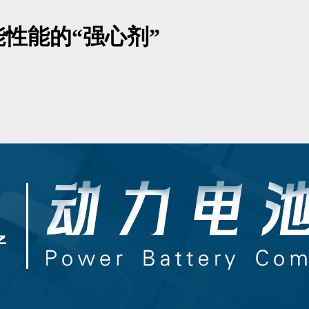
性能的“强心剂”