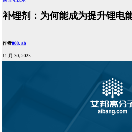
补锂剂：为何能成为提升锂电能
作者
808, ab
11 月 30, 2023