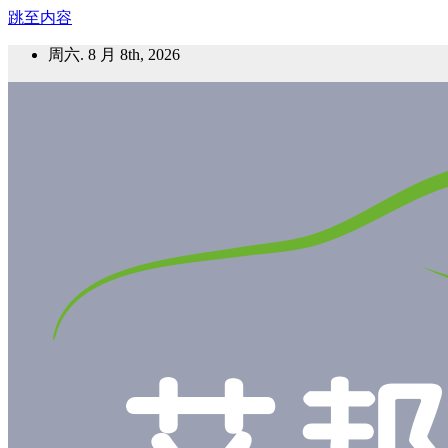
跳至内容
周六. 8 月 8th, 2026