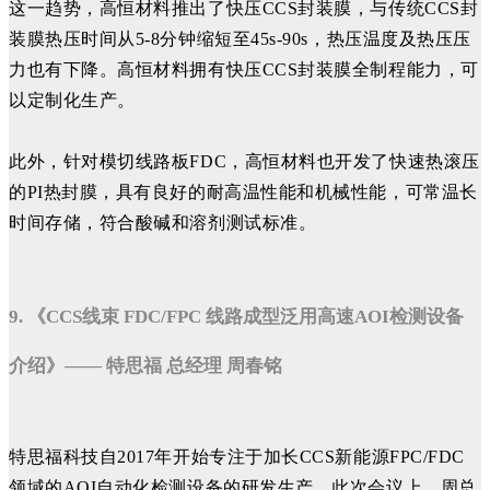
这一趋势，高恒材料推出了快压CCS封装膜，与传统CCS封
装膜热压时间从5-8分钟缩短至45s-90s，热压温度及热压压
力也有下降。高恒材料拥有快压CCS封装膜全制程能力，可
以定制化生产。
此外，针对模切线路板FDC，高恒材料也开发了快速热滚压
的PI热封膜，具有良好的耐高温性能和机械性能，可常温长
时间存储，符合酸碱和溶剂测试标准。
9. 《CCS线束 FDC/FPC 线路成型泛用高速AOI检测设备
介绍》—— 特思福 总经理 周春铭
特思福科技自2017年开始专注于加长CCS新能源FPC/FDC
领域的AOI自动化检测设备的研发生产。此次会议上，周总