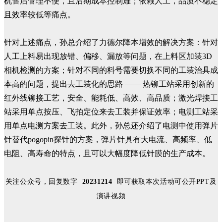
机售后管理不便，且后期成本控制难；依赖人工，品质不稳定
且效率较低等痛点。
针对上述痛点，孙总介绍了力德尔降本增效的解决方案：针对
人工上料易出现放错、偏移、漏放等问题，在上料区加装3D
相机检测的方案；针对不同的料号需要切换不同的工装治具成
本高的问题，提出去工装化的思路 —— 热铆工站采用创新的
红外线铆接工艺，安全、能耗低、高效、高品质；激光焊接工
站采用单点按压、飞拍定位来去工装并保证效率；电测工站采
用单点电测方案去工装。此外，孙总还介绍了电测中使用弹片
针替代pogopin探针的方案，弹片针具有大电流、高频率、低
电阻、高寿命的特点，且可以大幅度降低针膜的生产成本。
关注公众号，回复数字
20231214
即可获取本次活动可公开PPT及
演讲视频