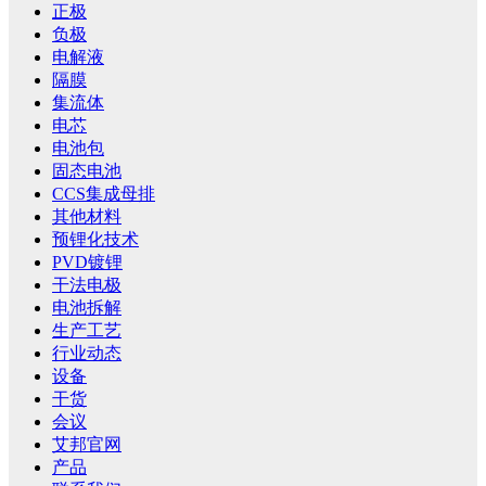
正极
负极
电解液
隔膜
集流体
电芯
电池包
固态电池
CCS集成母排
其他材料
预锂化技术
PVD镀锂
干法电极
电池拆解
生产工艺
行业动态
设备
干货
会议
艾邦官网
产品