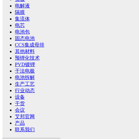
电解液
隔膜
集流体
电芯
电池包
固态电池
CCS集成母排
其他材料
预锂化技术
PVD镀锂
干法电极
电池拆解
生产工艺
行业动态
设备
干货
会议
艾邦官网
产品
联系我们