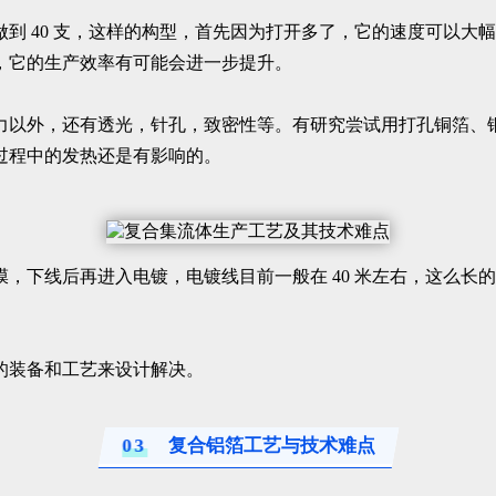
到 40 支，这样的构型，首先因为打开多了，它的速度可以大
，它的生产效率有可能会进一步提升。
力以外，还有透光，针孔，致密性等。有研究尝试用打孔铜箔、
过程中的发热还是有影响的。
，下线后再进入电镀，电镀线目前一般在 40 米左右，这么长
的装备和工艺来设计解决。
03
复合铝箔工艺与技术难点