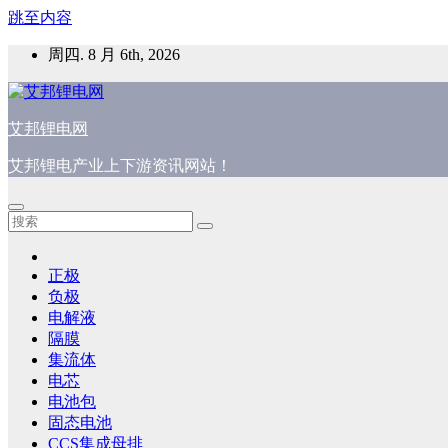
跳至内容
周四. 8 月 6th, 2026
艾邦锂电网
艾邦锂电产业上下游资讯网站！
正极
负极
电解液
隔膜
集流体
电芯
电池包
固态电池
CCS集成母排