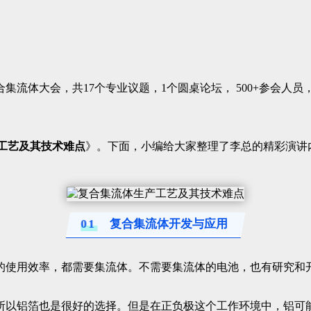
合集流体大会，共17个专业议题，1个圆桌论坛， 500+参会
工艺及其技术难点
》。下面，小编给大家整理了李总的精彩演讲
0
1
复合集流体开发与应用
的使用效率，都需要集流体。不需要集流体的电池，也有研究和
所以铝箔也是很好的选择。但是在正负极这个工作环境中，铝可