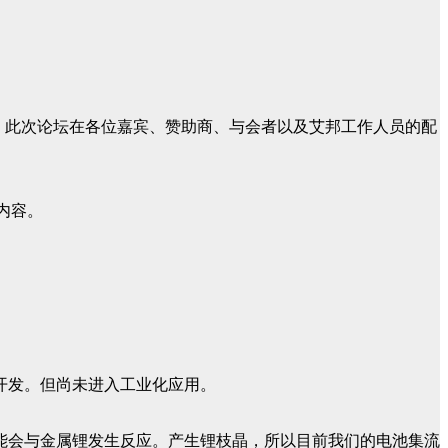
人员，此次论坛在各位嘉宾、赞助商、与会者以及艾邦工作人员的配
内容。
开发。但尚未进入工业化应用。
能会与金属锂发生反应。产生锂枝晶，所以目前我们的电池集流