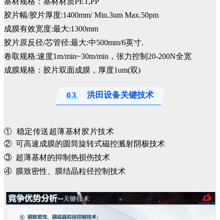
基材规格：基材材质PET,PP
胶片幅/胶片厚度:1400mm/ Min.3um Max.50pm
成膜有效宽度:最大:1300mm
胶片原反径/芯管径:最大:中500mm/6英寸.
卷取规格:速度1m/min~30m/min，张力控制20-200N全宽
成膜规格：胶片双面成膜，厚度1um(双)
03
洪田设备关键技术
① 稳定传送超薄基材胶片技术
② 可高速成膜的圆筒旋转式磁控溅射阴极技术
③ 超薄基材的抑制热损伤技术
④ 膜致密性、膜结晶粒径控制技术