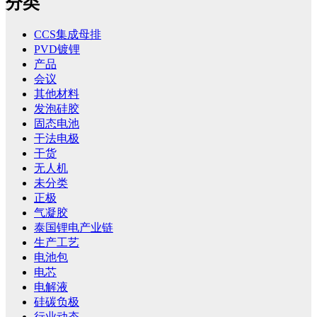
分类
CCS集成母排
PVD镀锂
产品
会议
其他材料
发泡硅胶
固态电池
干法电极
干货
无人机
未分类
正极
气凝胶
泰国锂电产业链
生产工艺
电池包
电芯
电解液
硅碳负极
行业动态