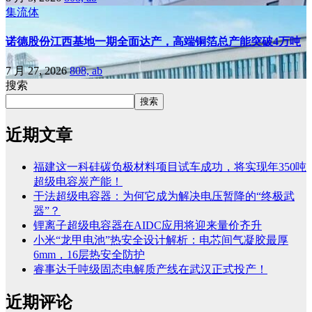
集流体
诺德股份江西基地一期全面达产，高端铜箔总产能突破4万吨
7 月 27, 2026
808, ab
搜索
搜索
近期文章
福建这一科硅碳负极材料项目试车成功，将实现年350吨
超级电容炭产能！
干法超级电容器：为何它成为解决电压暂降的“终极武
器”？
锂离子超级电容器在AIDC应用将迎来量价齐升
小米“龙甲电池”热安全设计解析：电芯间气凝胶最厚
6mm，16层热安全防护
睿事达千吨级固态电解质产线在武汉正式投产！
近期评论