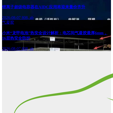
锂离子超级电容器在AIDC应用将迎来量价齐升
2026-08-07
808, ab
气凝胶
小米“龙甲电池”热安全设计解析：电芯间气凝胶最厚6mm，
16层热安全防护
2026-08-07
808, ab