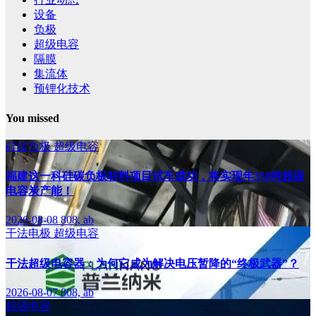
设备
负极
超级电容
隔膜
集流体
预锂化技术
You missed
硅碳负极
超级电容
福建这一科硅碳负极材料项目试车成功，将实现年350吨超级
电容炭产能！
2026-08-08
808, ab
干法电极
超级电容
干法超级电容器：为何它成为解决电压暂降的“终极武器”？
2026-08-07
808, ab
超级电容