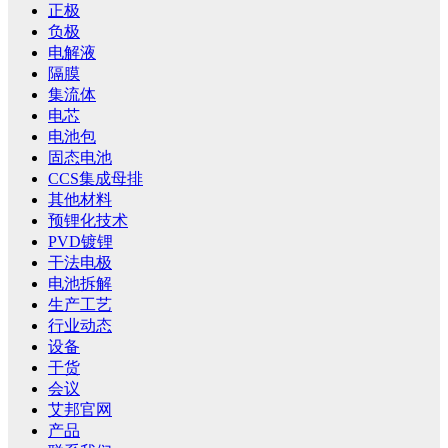
正极
负极
电解液
隔膜
集流体
电芯
电池包
固态电池
CCS集成母排
其他材料
预锂化技术
PVD镀锂
干法电极
电池拆解
生产工艺
行业动态
设备
干货
会议
艾邦官网
产品