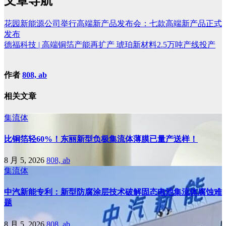
文章导航
花园新能源公司举行高端新产品发布会：七款高端新产品正式
发布
德福科技 | 高端铜箔产能再扩产 琥珀新材料2.5万吨产线投产
作者
808, ab
相关文章
集流体
比铜箔轻60%！东丽新型负极集流体薄膜已量产送样！
8 月 5, 2026
808, ab
集流体
中汽新能专利：新型防腐涂层技术破解固态电池集流体腐蚀难
题
8 月 5, 2026
808, ab