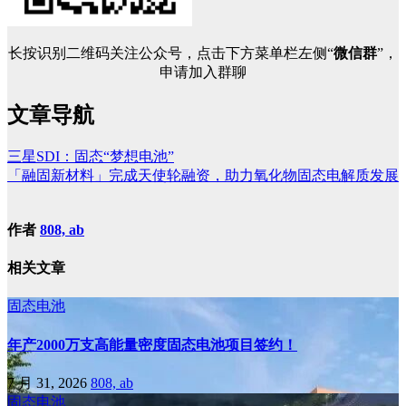
长按识别二维码关注公众号，点击下方菜单栏左侧“
微信群
”，
申请加入群聊
文章导航
三星SDI：固态“梦想电池”
「融固新材料」完成天使轮融资，助力氧化物固态电解质发展
作者
808, ab
相关文章
固态电池
年产2000万支高能量密度固态电池项目签约！
7 月 31, 2026
808, ab
固态电池