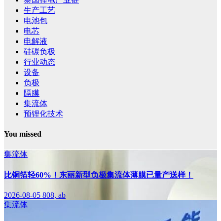
生产工艺
电池包
电芯
电解液
硅碳负极
行业动态
设备
负极
隔膜
集流体
预锂化技术
You missed
集流体
比铜箔轻60%！东丽新型负极集流体薄膜已量产送样！
2026-08-05
808, ab
集流体