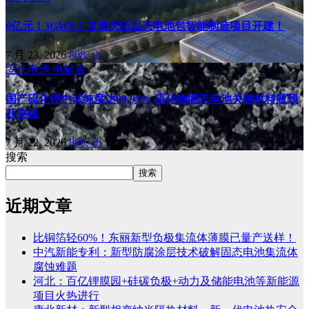
6亿元！3GWh！甘肃庆阳固态电池包智能制造项目开建！
7 月 23, 2026
808, ab
固态电池
电解液
国产硫化锂中试纯度达99.95% 硫化物固态电池关键材料瓶颈
获突破
7 月 22, 2026
808, ab
搜索
搜索
近期文章
比铜箔轻60%！东丽新型负极集流体薄膜已量产送样！
中汽新能专利：新型防腐涂层技术破解固态电池集流体
腐蚀难题
河北：百亿锂膜园+硅碳负极+动力及储能电池等新能源
项目火热进行