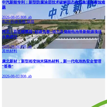
中汽新能专利：新型防腐涂层技术破解固态电池集流体腐蚀难
题
2026-08-05
808, ab
电芯
硅碳负极
隔膜
河北：百亿锂膜园+硅碳负极+动力及储能电池等新能源项目
火热进行
2026-08-04
808, ab
其他材料
康北新材：新型相变纳米隔热材料，新一代电池热安全管理
“答卷“
2026-08-03
808, ab