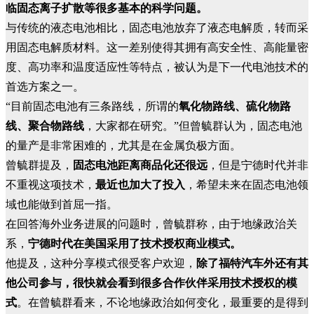
临固态离子扩散等很多基本的科学问题。
与传统的液态电池相比，固态电池放弃了液态电解质，转而采
用固态电解质材料。这一差别使得其拥有高安全性、高能量密
度、高功率和温度适应性等特点，被认为是下一代电池技术的
首选方案之一。
“目前固态电池有三条路线，所谓的
氧化物路线、硫化物路
线、聚合物路线
，大家都在研究。”但曾毓群认为，固态电池
的量产是非常困难的，尤其是在金属负极方面。
曾毓群提及，
固态电池距离商品化还很远
，但是宁德时代并非
不重视这项技术，
最近也加大了投入
，希望未来在固态电池领
域也能做到首屈一指。
在回答海外业务进展的问题时，曾毓群称，由于地缘政治关
系，
宁德时代在美国采用了技术授权商业模式。
他提及，这种分享模式很受客户欢迎，
除了福特汽车外还有其
他公司参与，很快就会看到很多合作伙伴采用技术授权的模
式
。在曾毓群看来，不论地缘政治如何变化，最重要的是得到