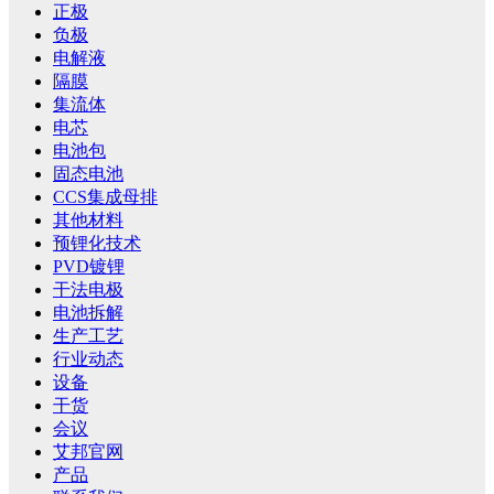
正极
负极
电解液
隔膜
集流体
电芯
电池包
固态电池
CCS集成母排
其他材料
预锂化技术
PVD镀锂
干法电极
电池拆解
生产工艺
行业动态
设备
干货
会议
艾邦官网
产品