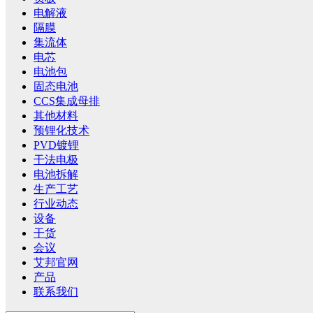
电解液
隔膜
集流体
电芯
电池包
固态电池
CCS集成母排
其他材料
预锂化技术
PVD镀锂
干法电极
电池拆解
生产工艺
行业动态
设备
干货
会议
艾邦官网
产品
联系我们