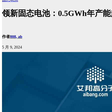
领新固态电池：0.5GWh年产
作者
808, ab
5 月 9, 2024