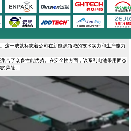
h。这一成就标志着公司在新能源领域的技术实力和生产能力
，还集合了众多性能优势。在安全性方面，该系列电池采用固态
炸的风险。