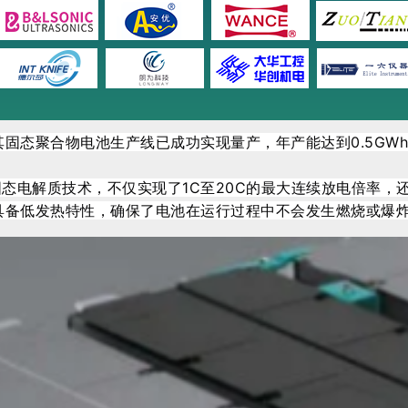
固态聚合物电池生产线已成功实现量产，年产能达到0.5GW
固态电解质技术，不仅实现了1C至20C的最大连续放电倍率
具备低发热特性，确保了电池在运行过程中不会发生燃烧或爆