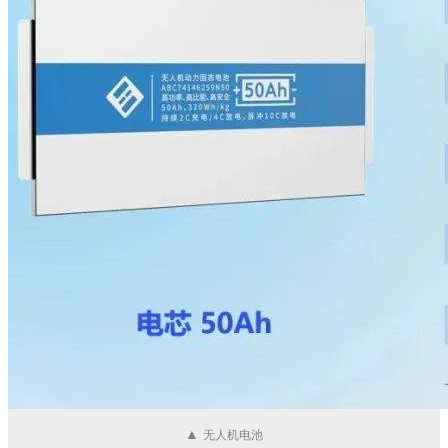
▲
无人机电池