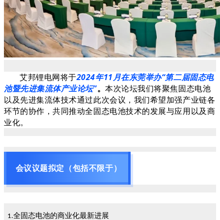
艾邦锂电网将于
2024年11月在东莞举办“第二届固态电
池暨先进集流体产业论坛
”
。
本次论坛我们将聚焦固态电池
以及先进集流体技术通过此次会议，我们希望加强产业链各
环节的协作，共同推动全固态电池技术的发展与应用以及商
业化。
会议议题拟定（包括不限于）
全固态电池的商业化最新进展
1.