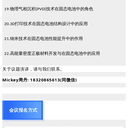
物理气相沉积
技术在固态电池中的角色
19.
(PVD)
打印技术在固态电池结构设计中的应用
20.3D
纳米技术在固态电池性能提升中的作用
21.
高能量密度正极材料开发与在固态电池中的应用
22.
关于议题演讲，请与我们联系。
Mickey周丹: 18320865613(同微信)
会议报名方式