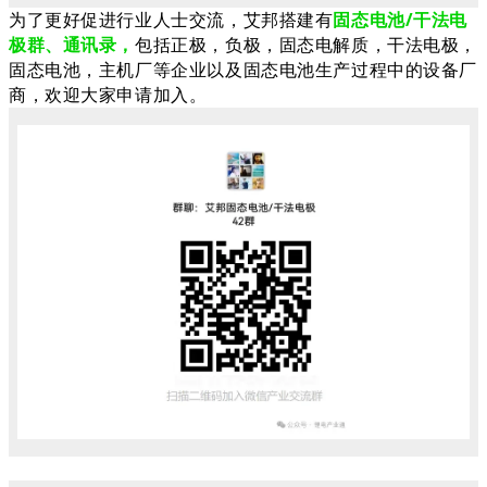
为了更好促进行业人士交流，艾邦搭建有
固态电池/干法电
极群、通讯录，
包括正极，负极，固态电解质，干法电极，
固态电池，主机厂等企业以及固态电池生产过程中的设备厂
商，欢迎大家申请加入。