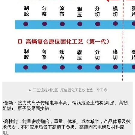
▲
工艺流程对比图 原位固化工艺仅改造一个工序
•
创新：接力式离子传输电导率高、钢筋混凝土结构(高强、高韧、
阻燃)、原子级界面接触。
•
高性能：能量密度翻倍，重量、体积、成本减半，产品体系及技
术代次，不同应用场景下高熵正负极、高熵固态电解质材料应
用。