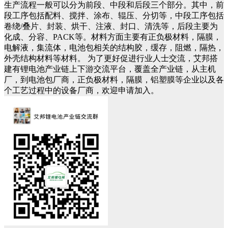
生产流程一般可以分为前段、中段和后段三个部分。其中，前
段工序包括配料、搅拌、涂布、辊压、分切等，中段工序包括
卷绕/叠片、封装、烘干、注液、封口、清洗等，后段主要为
化成、分容、PACK等。材料方面主要有正负极材料，隔膜，
电解液，集流体，电池包相关的结构胶，缓存，阻燃，隔热，
外壳结构材料等材料。 为了更好促进行业人士交流，艾邦搭
建有锂电池产业链上下游交流平台，覆盖全产业链，从主机
厂，到电池包厂商，正负极材料，隔膜，铝塑膜等企业以及各
个工艺过程中的设备厂商，欢迎申请加入。