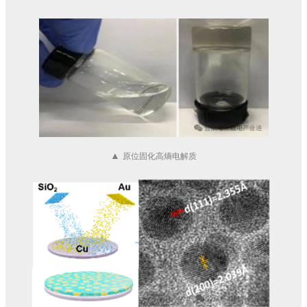
▲
原位固化高熵电解质