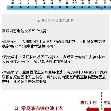
▲
三代固态电池工艺对比图
高熵固态电池技术五个优势
•高安全性：采用5种以上元素组成的高熵材料，同时满足
热力学
稳定性
(安全)和
电化学活性
(高能)
•
更低成本：采用材料基因工程技术，高通量智能自主实验+材料
大数据技术+AI人工智能算法技术加速研发
•
更高效率：
原位固化工艺可直接改造
，液态锂电现有成熟产线多
场耦合原位固化工艺装备，可助力友商
液态产线直接转型为固态
产线
，技术与生产效率升级