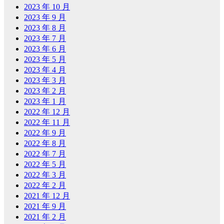
2023 年 10 月
2023 年 9 月
2023 年 8 月
2023 年 7 月
2023 年 6 月
2023 年 5 月
2023 年 4 月
2023 年 3 月
2023 年 2 月
2023 年 1 月
2022 年 12 月
2022 年 11 月
2022 年 9 月
2022 年 8 月
2022 年 7 月
2022 年 5 月
2022 年 3 月
2022 年 2 月
2021 年 12 月
2021 年 9 月
2021 年 2 月