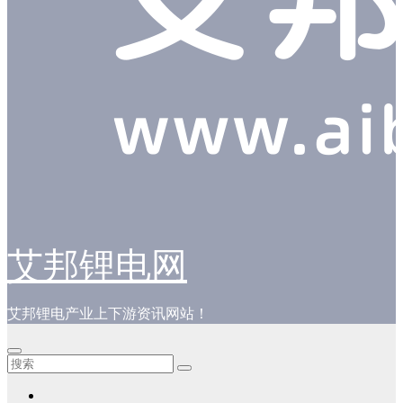
艾邦锂电网
艾邦锂电产业上下游资讯网站！