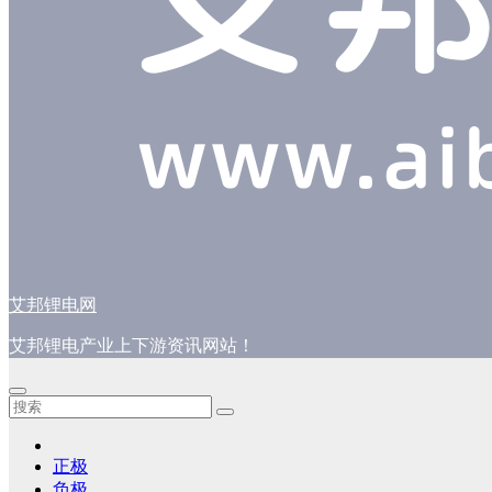
艾邦锂电网
艾邦锂电产业上下游资讯网站！
正极
负极