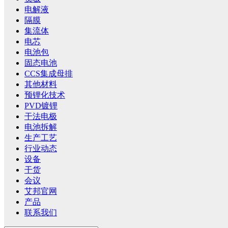
电解液
隔膜
集流体
电芯
电池包
固态电池
CCS集成母排
其他材料
预锂化技术
PVD镀锂
干法电极
电池拆解
生产工艺
行业动态
设备
干货
会议
艾邦官网
产品
联系我们