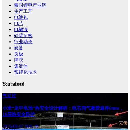
泰国锂电产业链
生产工艺
电池包
电芯
电解液
硅碳负极
行业动态
设备
负极
隔膜
集流体
预锂化技术
You missed
气凝胶
小米“龙甲电池”热安全设计解析：电芯间气凝胶最厚6mm，
16层热安全防护
2026-08-07
808, ab