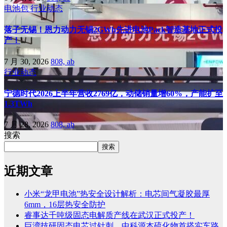
电池包
行业动态
落子无锡！恩力动力无锡2GWh先进电池Pack智造基地正式投
产！
7 月 30, 2026
808, ab
行业动态
宁德时代2026上半年营收2769亿，动储销量增60%，产能扩至
1.3TWh
7 月 28, 2026
808, ab
搜索
搜索
近期文章
小米“龙甲电池”热安全设计解析：电芯间气凝胶最厚
6mm，16层热安全防护
睿事达千吨级固态电解质产线在武汉正式投产！
巨湾技研固态电芯过针刺，中科源本硫化物首搭实车路