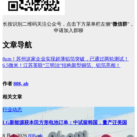
长按识别二维码关注公众号，点击下方菜单栏左侧“
微信群
”，
申请加入群聊
文章导航
8μm！苏州这家企业实现超薄铝箔突破，已通过两轮测试！
6.5微米！江苏英联“三明治”结构新型铜箔、铝箔亮相！
作者
808, ab
相关文章
行业动态
LG新能源获本田方形电池订单：中试留韩国，量产迁美国
8 月 1, 2026
808, ab