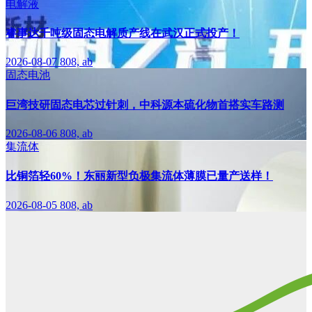
电解液
睿事达千吨级固态电解质产线在武汉正式投产！
2026-08-07
808, ab
固态电池
巨湾技研固态电芯过针刺，中科源本硫化物首搭实车路测
2026-08-06
808, ab
集流体
比铜箔轻60%！东丽新型负极集流体薄膜已量产送样！
2026-08-05
808, ab