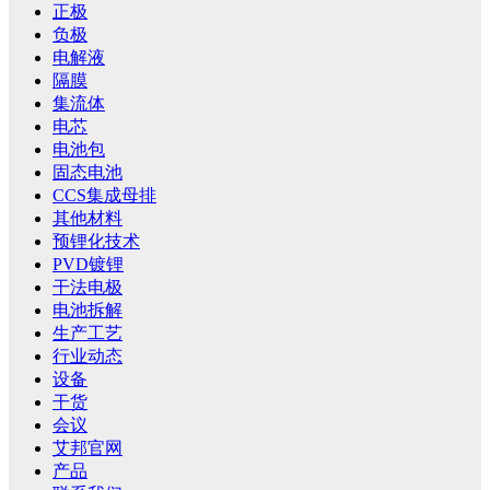
正极
负极
电解液
隔膜
集流体
电芯
电池包
固态电池
CCS集成母排
其他材料
预锂化技术
PVD镀锂
干法电极
电池拆解
生产工艺
行业动态
设备
干货
会议
艾邦官网
产品