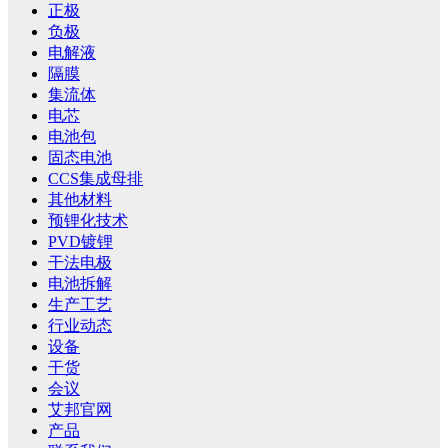
正极
负极
电解液
隔膜
集流体
电芯
电池包
固态电池
CCS集成母排
其他材料
预锂化技术
PVD镀锂
干法电极
电池拆解
生产工艺
行业动态
设备
干货
会议
艾邦官网
产品