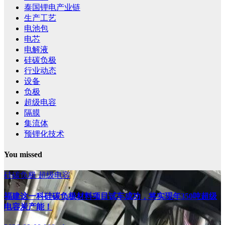
泰国锂电产业链
生产工艺
电池包
电芯
电解液
硅碳负极
行业动态
设备
负极
超级电容
隔膜
集流体
预锂化技术
You missed
硅碳负极
超级电容
福建这一科硅碳负极材料项目试车成功，将实现年350吨超级
电容炭产能！