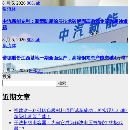
8 月 5, 2026
808, ab
集流体
中汽新能专利：新型防腐涂层技术破解固态电池集流体腐蚀难
题
8 月 5, 2026
808, ab
集流体
诺德股份江西基地一期全面达产，高端铜箔总产能突破4万吨
7 月 27, 2026
808, ab
搜索
搜索
近期文章
福建这一科硅碳负极材料项目试车成功，将实现年350吨
超级电容炭产能！
干法超级电容器：为何它成为解决电压暂降的“终极武
器”？