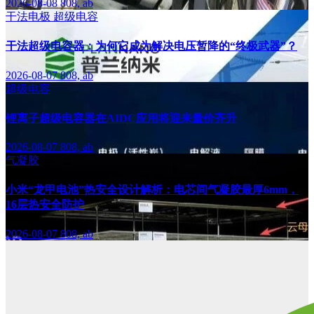
2026-08-08
808, ab
干法电极
超级电容
干法超级电容器：为何它成为解决电压暂降的“终极武器”？
2026-08-07
808, ab
超级电容
锂离子超级电容器在AIDC应用将迎来量价齐升
2026-08-07
808, ab
气凝胶
小米“龙甲电池”热安全设计解析：电芯间气凝胶最厚6mm，
16层热安全防护
2026-08-07
808, ab